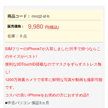
商品コード：
mncj2-sf-b
9,980
販売価格：
円(税込)
在庫： 0 点
SIMフリーのiPhone7が入荷しました!片手で持つならこ
のサイズがベスト!
便利な3DTouchID搭載なのでマスクをずらすストレス無
し!
1200万画素カメラで非常に鮮明な写真や動画も撮影可能
です。
コスパの良いiPhoneをお求めの方におすすめ品!!
■中古パソコン 保証3ヵ月