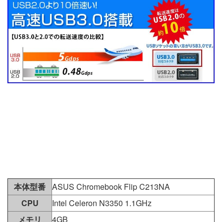
本体型番
ASUS Chromebook Flip C213NA
CPU
Intel Celeron N3350 1.1GHz
メモリ
4GB