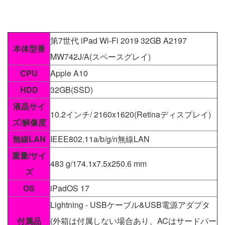
第7世代 iPad Wi-Fi 2019 32GB A2197
本体型番
MW742J/A(スペースグレイ)
CPU
Apple A10
HDD
32GB(SSD)
液晶サイ
10.2インチ/ 2160x1620(Retinaディスプレイ)
ズ/解像度
無線LAN
IEEE802.11a/b/g/n無線LAN
重量/サイ
483 g/174.1x7.5x250.6 mm
ズ
OS
iPadOS 17
Lightning - USBケーブル&USB電源アダプタ
付属品
(外箱は付属しない場合あり、ACはサードパー