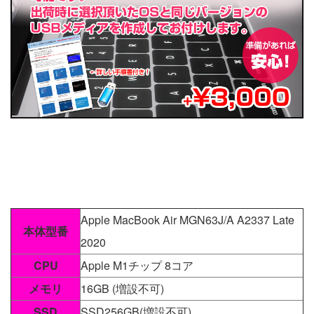
Apple MacBook Air MGN63J/A A2337 Late
本体型番
2020
CPU
Apple M1チップ 8コア
メモリ
16GB (増設不可)
SSD
SSD256GB(増設不可)