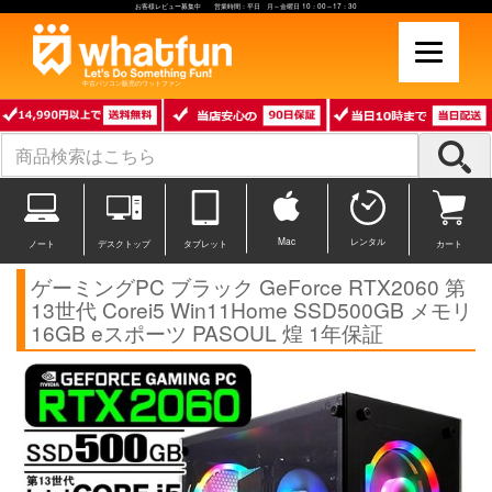
お客様レビュー募集中 営業時間：平日 月～金曜日 10：00～17：30
中古パソコン販売のワットファン
Mac
レンタル
ノート
デスクトップ
タブレット
カート
ゲーミングPC ブラック GeForce RTX2060 第
13世代 Corei5 Win11Home SSD500GB メモリ
16GB eスポーツ PASOUL 煌 1年保証