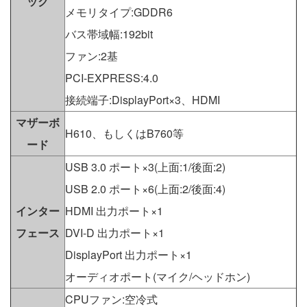
ック
メモリタイプ:GDDR6
バス帯域幅:192bit
ファン:2基
PCI-EXPRESS:4.0
接続端子:DisplayPort×3、HDMI
マザーボ
H610、もしくはB760等
ード
USB 3.0 ポート×3(上面:1/後面:2)
USB 2.0 ポート×6(上面:2/後面:4)
インター
HDMI 出力ポート×1
フェース
DVI-D 出力ポート×1
DisplayPort 出力ポート×1
オーディオポート(マイク/ヘッドホン)
CPUファン:空冷式