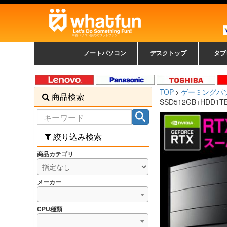
中古パソコン販売のワットファン
ノートパソコン
デスクトップ
タブ
中古ノートパソコン一覧
新品ノートパソコン一
カラーリングパソコン
おまかせフルセット
メーカーで選ぶ
HPヒューレットパ
Fujitsu 富士通
Lenovo レノボ
SONY ソニー
Toshiba 東芝
DELL デル
メーカーで選ぶ
Panasonic
NEC
HPヒュ
Leno
Fuji
中古タ
DEL
メーカ
Ap
N
中古デスクトップ一覧
新品デスクトップ一
ゲーミングパソコン
トレーディングパソ
パソコン
覧
ッカード
ッ
TOP
ゲーミングパ
商品検索
コン
覧
SSD512GB+HDD1T
絞り込み検索
商品カテゴリ
メーカー
CPU種類