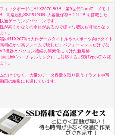
フィックボードにRTX2070 8GB、第9世代Corei7、メモリ
GB、高速起動SSD512GB+大容量保存HDD1TB を搭載した
快適ゲーミングパソコンです。
性が高くかなりの余裕があるので様々な増設も可能となっ
ます。
端のRTX2070は大作ゲームタイトルやeスポーツ向けタイト
高精細かつ高フレームで映しだすパフォーマンスだけでな
VR機器とパソコン接続の簡素化に向けた新規格
rtualLink(バーチャルリンク)」に対応するUSB(Type-C)を搭
ます。
ムだけでなく、大量のデータ容量を取り扱うイラストや写
動画の編集にも適しています。