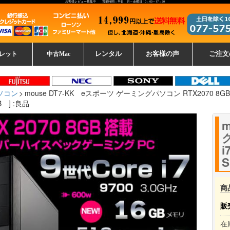
お客様レビュー募集中 営業時間：平日 月～金曜日 10：00～17：30
レット
中古Mac
レンタル
お客様の声
ご注文
ーレットパ
vo レノボ
tsu 富士通
ブレット一覧
L デル
ーで選ぶ
ple
EC
Fujitsu 富士通
Lenovo レノボ
中古MacBook Pro
中古MacBook Air
Toshiba 東芝
中古Mac Studio
中古MacBook
中古Mac mini
中古Mac Pro
中古Apple一覧
Microsoft
中古iMac
中古iPad
Apple
NEC
HP
iPad
カード
ソコン
mouse DT7-KK eスポーツ ゲーミングパソコン RTX2070 8GB 搭
B ] :良品
グ
i
S
商
販
在