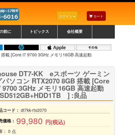
ログイン
カート
の前に
トピックス
会社概要
ナノゾーンコーティングについて
カラーリングパソコンについて
トラブルシューティング
お得なクーポンについて
パソコンの選び方
レッツノート紹介
トピックス一覧
デスクトップパソコンの選
ゲーミングパソコンの選び
ノートパソコンの選び方
CPUの種類や選び方
NXシリーズ特集
AXシリーズ特集
SXシリーズ特集
Macの選び方
Windows編
Mac編
w
w
w
び方
方
載 [Core i7 9700 3GHz メモリ16GB 高速起動
mouse DT7-KK eスポーツ ゲーミン
パソコン RTX2070 8GB 搭載 [Core
7 9700 3GHz メモリ16GB 高速起動
SD512GB+HDD1TB ] :良品
品コード：
dt7kk-rtx2070
99,980
売価格：
円(税込)
庫： 0 点