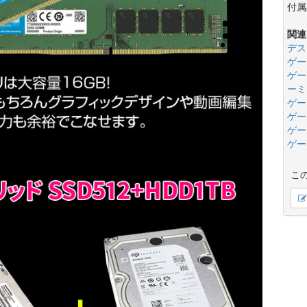
付属
関連
デス
ゲー
ゲー
ーミ
ゲー
ゲー
ゲー
ゲー
こ