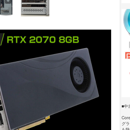
■中
Co
グラ
も快