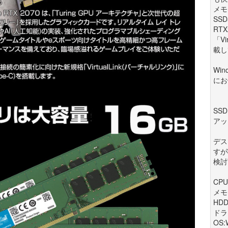
メモ
SS
RT
「Vi
載し
Wi
にお
SS
アッ
デス
すが
検討
CPU
メモ
HDD
ドラ
OS: