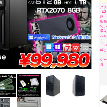
グラ
16
超・
拡張
てい
最先
ルを
く、
「Vi
載し
ゲー
真、