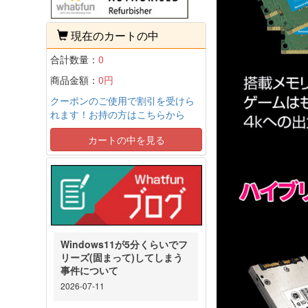
現在のカートの中
合計数量：
0
商品金額：
0円
クーポンのご使用で割引を受けら
れます！お持の方はこちらから
カートの中を見る
Windows11が5分くらいでフ
リーズ(固まって)してしまう
事件について
2026-07-11