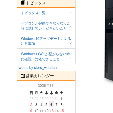
トピックス
トピックス一覧
パソコンが起動できなくなった
時に試していただきたいこと
Windows10アップデートによる
注意事項
Windows11Wifiが繋がらない時
に確認・対処できること
Tweets by store_whatfun
営業カレンダー
2026年8月
日
月
火
水
木
金
土
26
27
28
29
30
31
1
2
3
4
5
6
7
8
9
10
11
12
13
14
15