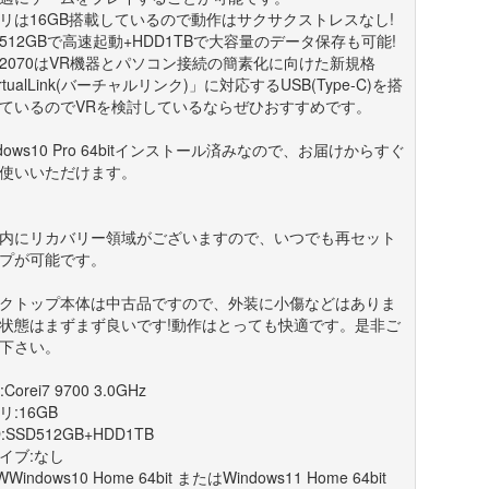
リは16GB搭載しているので動作はサクサクストレスなし!
D512GBで高速起動+HDD1TBで大容量のデータ保存も可能!
X2070はVR機器とパソコン接続の簡素化に向けた新規格
rtualLink(バーチャルリンク)」に対応するUSB(Type-C)を搭
ているのでVRを検討しているならぜひおすすめです。
ndows10 Pro 64bitインストール済みなので、お届けからすぐ
使いいただけます。
D内にリカバリー領域がございますので、いつでも再セット
プが可能です。
クトップ本体は中古品ですので、外装に小傷などはありま
状態はまずまず良いです!動作はとっても快適です。是非ご
下さい。
:Corei7 9700 3.0GHz
リ:16GB
:SSD512GB+HDD1TB
イブ:なし
WWindows10 Home 64bit またはWindows11 Home 64bit