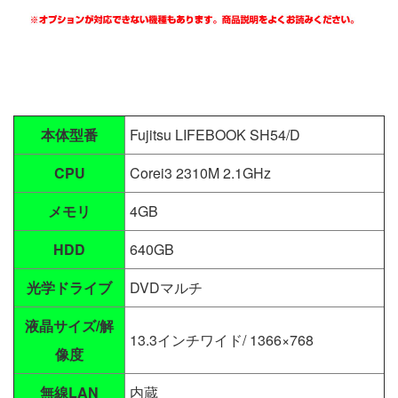
本体型番
Fujitsu LIFEBOOK SH54/D
CPU
Corei3 2310M 2.1GHz
メモリ
4GB
HDD
640GB
光学ドライブ
DVDマルチ
液晶サイズ/解
13.3インチワイド/ 1366×768
像度
無線LAN
内蔵