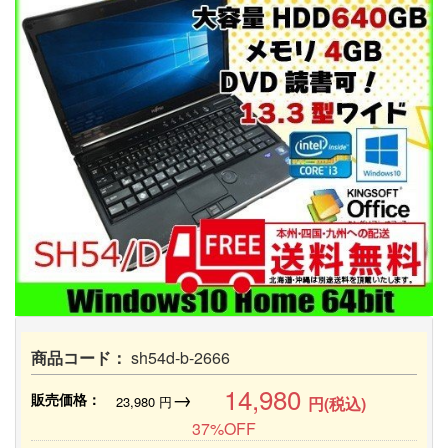
商品コード：
sh54d-b-2666
14,980
→
販売価格：
23,980
円
円(税込)
37%OFF