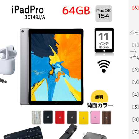
【8
◇セ
【1】
ー)
※当
【2
【3
【4
【5
【6
【7