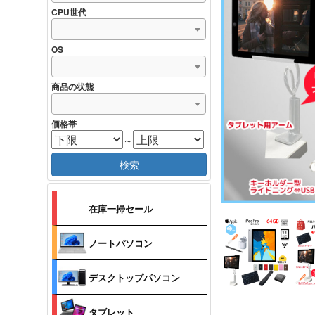
CPU世代
OS
商品の状態
価格帯
～
検索
在庫一掃セール
ノートパソコン
デスクトップパソコン
タブレット