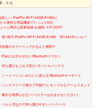
庫： 0 点
欲しい iPadPro Wi-Fi 64GB A1980に
たら便利な周辺機器でたっぷり8点!
ューム満点な新春福袋 お値段 ￥57,000!!!
第1世代 iPadPro Wi-Fi 64GB A1980 3E149J/A (シルバ
店自慢のカラーリングがなんと無料!!!
】iPadには欠かせない!Bluetoothイヤホン
】持ち運びもこれで安心! モバイルバッテリ
】ノートパソコンみたいに使える Bluetoothキーボード
】ハンズフリーで寝タブ可能!フレキシブルなアームスタンド
】書き心地滑らかなペン(カラーはおまかせください)
】ベルト式なので持ち運びやすいペンケース