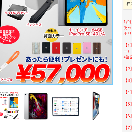
在
1台は
あっ
ボリ
【1】
ー)
※当
【2
【3
【4
【5
【6
【7