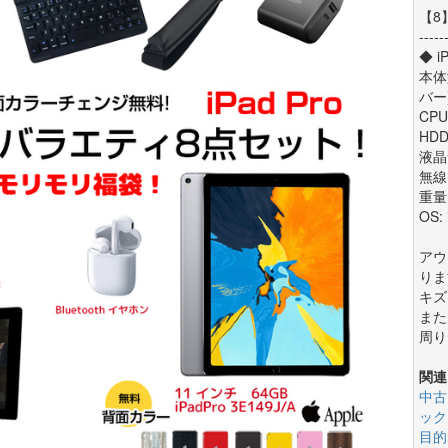
【8
-----
◆ 
本体型
バー
CPU
HDD
液晶サ
無線L
重量:
OS: 
アウ
りま
キズ
また
周り
関連
中古
ック
目的