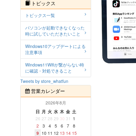
トピックス
トピックス一覧
パソコンが起動できなくなった
時に試していただきたいこと
Windows10アップデートによる
注意事項
Windows11Wifiが繋がらない時
に確認・対処できること
Tweets by store_whatfun
営業カレンダー
2026年8月
日
月
火
水
木
金
土
26
27
28
29
30
31
1
2
3
4
5
6
7
8
9
10
11
12
13
14
15