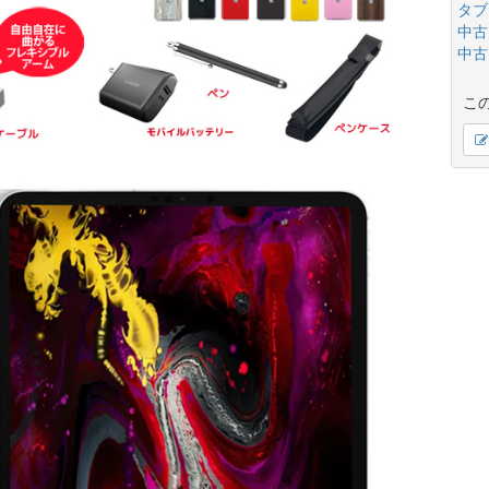
タブ
中古
中古
こ