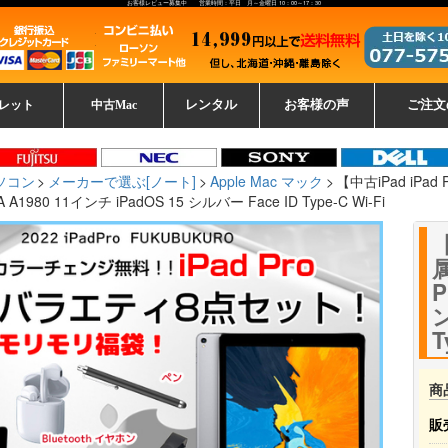
お客様レビュー募集中 営業時間：平日 月～金曜日 10：00～17：30
レット
中古Mac
レンタル
お客様の声
ご注文
ーレットパ
vo レノボ
tsu 富士通
ブレット一覧
L デル
ーで選ぶ
ple
EC
Fujitsu 富士通
Lenovo レノボ
中古MacBook Pro
中古MacBook Air
Toshiba 東芝
中古Mac Studio
中古MacBook
中古Mac mini
中古Mac Pro
中古Apple一覧
Microsoft
中古iMac
中古iPad
Apple
NEC
HP
iPad
カード
ソコン
メーカーで選ぶ[ノート]
Apple Mac マック
【中古iPad iPa
/A A1980 11インチ iPadOS 15 シルバー Face ID Type-C Wi-Fi
【
P
ン
T
商
販