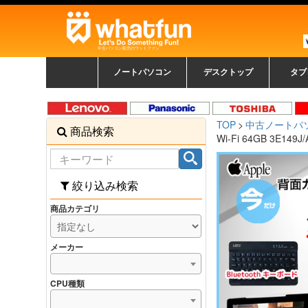
中古パソコン販売のワットファン
ノートパソコン
デスクトップ
タブ
中古ノートパソコン一覧
新品ノートパソコン一
カラーリングパソコン
おまかせフルセット
メーカーで選ぶ
HPヒューレットパ
Fujitsu 富士通
Lenovo レノボ
SONY ソニー
Toshiba 東芝
DELL デル
メーカーで選ぶ
Panasonic
NEC
HPヒュ
Leno
Fuji
中古タ
DEL
メーカ
Ap
N
中古デスクトップ一覧
新品デスクトップ一
ゲーミングパソコン
トレーディングパソ
パソコン
覧
ッカード
ッ
TOP
中古ノートパ
商品検索
コン
覧
Wi-Fi 64GB 3E149J
絞り込み検索
商品カテゴリ
メーカー
CPU種類