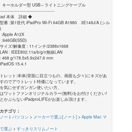
】キーホルダー型 USB⇔ライトニングケーブル
--------------------------------------
iPad 本体 詳細 ◆
番 :第1世代 iPadPro Wi-Fi 64GB A1980 3E149J/A (シル
)
 :Apple A12X
 :646GB(SSD)
イズ/解像度 : 11インチ/2388x1668
AN : IEEE802.11a/b/g/n無線LAN
 468 g/178.5x5.9x247.6 mm
iPadOS 15.4.1
トレット:本体(背面に目立つもの、画面も少々)にキズがあ
すのでアウトレット特価になっています。
を気にせずガンガン使いたい方、
はワットファンオリジナルカラー(無料)をお付けください!
とかぶらないiPadproLIFEがお楽しみ頂けます。
カテゴリ：
ノートパソコン
>
メーカーで選ぶ[ノート]
>
Apple Mac マ
で選ぶ
>
すっきりスリムノート