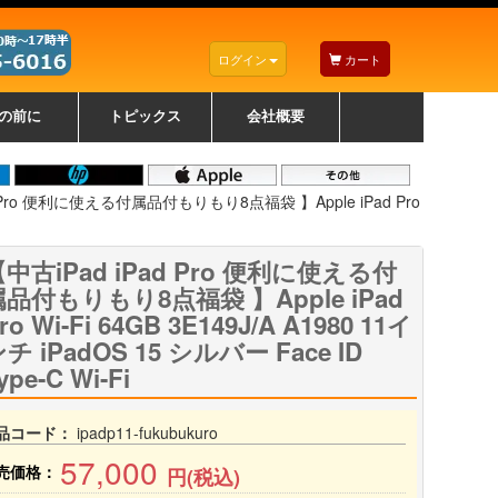
ログイン
カート
の前に
トピックス
会社概要
ナノゾーンコーティングについて
カラーリングパソコンについて
トラブルシューティング
お得なクーポンについて
パソコンの選び方
レッツノート紹介
トピックス一覧
デスクトップパソコンの選
ゲーミングパソコンの選び
ノートパソコンの選び方
CPUの種類や選び方
NXシリーズ特集
AXシリーズ特集
SXシリーズ特集
Macの選び方
Windows編
Mac編
w
w
w
び方
方
d Pro 便利に使える付属品付もりもり8点福袋 】Apple iPad Pro
中古iPad iPad Pro 便利に使える付
属品付もりもり8点福袋 】Apple iPad
ro Wi-Fi 64GB 3E149J/A A1980 11イ
チ iPadOS 15 シルバー Face ID
ype-C Wi-Fi
品コード：
ipadp11-fukubukuro
57,000
売価格：
円(税込)