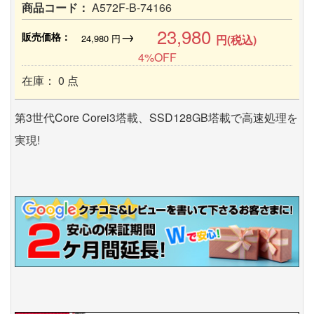
商品コード：
A572F-B-74166
23,980
→
販売価格：
24,980
円
円(税込)
4%OFF
在庫： 0 点
第3世代Core Corei3塔載、SSD128GB塔載で高速処理を
実現!