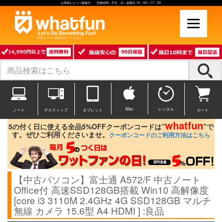
お客様レビュー募集中 営業時間：平日 月～金曜日 10：00～17：30
中古パソコン販売のワットファン
Mac
レンタル
ノート
デスクトップ
タブレット
カート
whatfun
5の付く日に使える全品5%OFFクーポンコードは”
”で
す。ぜひご利用くださいませ。
クーポンコードのご利用方法はこちら
【中古パソコン】富士通 A572/F 中古ノート
Office付 高速SSD128GB搭載 Win10 高解像度
[core i3 3110M 2.4GHz 4G SSD128GB マルチ
無線 カメラ 15.6型 A4 HDMI ] :良品