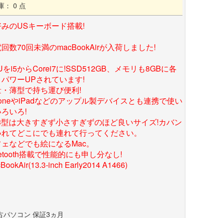
庫： 0 点
みのUSキーボード搭載!
回数70回未満のmacBookAirが入荷しました!
Uをi5からCorei7に!SSD512GB、メモリも8GBに各
パワーUPされています!
量・薄型で持ち運び便利!
honeやiPadなどのアップル製デバイスとも連携で使い
ろいろ!
.3型は大きすぎず小さすぎずのほど良いサイズ!カバン
いれてどこにでも連れて行ってください。
フェなどでも絵になるMac。
uetooth搭載で性能的にも申し分なし!
BookAir(13.3-inch Early2014 A1466)
古パソコン 保証3ヵ月