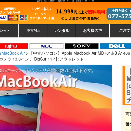
お客様レビュー募集中 営業時間：平日 月～金曜日 10：00～17：30
レット
中古Mac
レンタル
お客様の声
ご注文
ーレットパ
vo レノボ
tsu 富士通
ブレット一覧
L デル
ーで選ぶ
ple
EC
Fujitsu 富士通
Lenovo レノボ
中古MacBook Pro
中古MacBook Air
Toshiba 東芝
中古Mac Studio
中古MacBook
中古Mac mini
中古Mac Pro
中古Apple一覧
Microsoft
中古iMac
中古iPad
Apple
NEC
HP
iPad
カード
MacBook Air
【中古パソコン】Apple Macbook Air MD761J/B A1466 E
 カメラ 13.3インチ BigSur 11.4] :アウトレット
【
M
[
S
チ
商
販