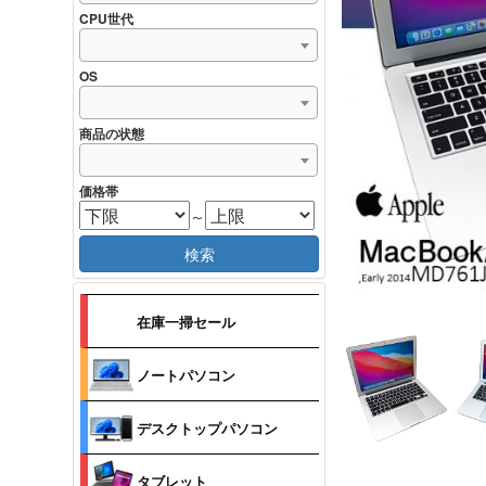
CPU世代
OS
商品の状態
価格帯
～
検索
在庫一掃セール
ノートパソコン
デスクトップパソコン
タブレット