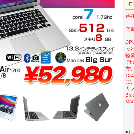
在
通好
充電
CP
段と
軽
iP
方い
13
に
カ
Bl
Mac
■中