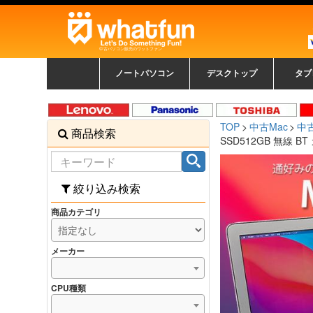
中古パソコン販売のワットファン
ノートパソコン
デスクトップ
タブ
中古ノートパソコン一覧
新品ノートパソコン一
カラーリングパソコン
おまかせフルセット
メーカーで選ぶ
HPヒューレットパ
Fujitsu 富士通
Lenovo レノボ
SONY ソニー
Toshiba 東芝
DELL デル
メーカーで選ぶ
Panasonic
NEC
HPヒュ
Leno
Fuji
中古タ
DEL
メーカ
Ap
N
中古デスクトップ一覧
新品デスクトップ一
ゲーミングパソコン
トレーディングパソ
パソコン
覧
ッカード
ッ
TOP
中古Mac
中古
商品検索
コン
覧
SSD512GB 無線 BT
絞り込み検索
商品カテゴリ
メーカー
CPU種類