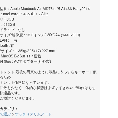
番 : Apple Macbook Air MD761J/B A1466 Early2014
: intel core i7 4650U 1.7GHz
 : 8GB
 : 512GB
ドライブ : なし
イズ/解像度 : 13.3インチ/ WXGA+ (1440x900)
LAN : 有
tooth :有
サイズ : 1.35kg/325x17x227 mm
: MacOS BigSur 11.4搭載
付属品 : ACアダプター(社外製)
トレット:最後の写真のように液晶にうっすらキーボード痕
るため
トレット価格になっています。
回数も少なく、体的な状態はまずまずきれいで動作はもち
快適品です。
ご検討くださいませ。
カテゴリ：
で選ぶ
>
すっきりスリムノート