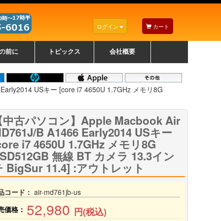
ログイン
カート
の前に
トピックス
会社概要
ナノゾーンコーティングについて
カラーリングパソコンについて
トラブルシューティング
お得なクーポンについて
パソコンの選び方
レッツノート紹介
トピックス一覧
デスクトップパソコンの選
ゲーミングパソコンの選び
ノートパソコンの選び方
CPUの種類や選び方
NXシリーズ特集
AXシリーズ特集
SXシリーズ特集
Macの選び方
Windows編
Mac編
w
w
w
び方
方
arly2014 USキー [core i7 4650U 1.7GHz メモリ8G
中古パソコン】Apple Macbook Air
D761J/B A1466 Early2014 USキー
core i7 4650U 1.7GHz メモリ8G
SD512GB 無線 BT カメラ 13.3イン
 BigSur 11.4] :アウトレット
品コード：
air-md761jb-us
52,980
売価格：
円(税込)