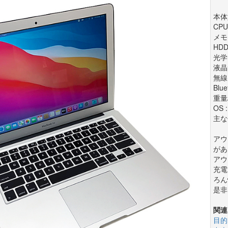
本体型
CPU 
メモリ
HDD
光学
液晶サ
無線
Blue
重量/
OS 
主な
アウ
があ
アウ
充電
ろん
是非
関連
目的