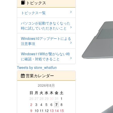
トピックス
トピックス一覧
パソコンが起動できなくなった
時に試していただきたいこと
Windows10アップデートによる
注意事項
Windows11Wifiが繋がらない時
に確認・対処できること
Tweets by store_whatfun
営業カレンダー
2026年8月
日
月
火
水
木
金
土
26
27
28
29
30
31
1
2
3
4
5
6
7
8
9
10
11
12
13
14
15