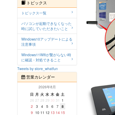
トピックス
トピックス一覧
パソコンが起動できなくなった
時に試していただきたいこと
Windows10アップデートによる
注意事項
Windows11Wifiが繋がらない時
に確認・対処できること
Tweets by store_whatfun
営業カレンダー
2026年8月
日
月
火
水
木
金
土
26
27
28
29
30
31
1
2
3
4
5
6
7
8
9
10
11
12
13
14
15