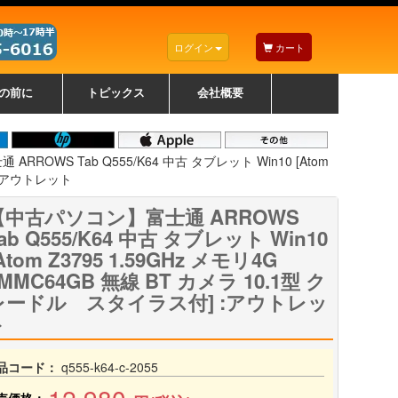
ログイン
カート
の前に
トピックス
会社概要
ナノゾーンコーティングについて
カラーリングパソコンについて
トラブルシューティング
お得なクーポンについて
パソコンの選び方
レッツノート紹介
トピックス一覧
デスクトップパソコンの選
ゲーミングパソコンの選び
ノートパソコンの選び方
CPUの種類や選び方
NXシリーズ特集
AXシリーズ特集
SXシリーズ特集
Macの選び方
Windows編
Mac編
w
w
w
び方
方
ROWS Tab Q555/K64 中古 タブレット Win10 [Atom
] :アウトレット
【中古パソコン】富士通 ARROWS
ab Q555/K64 中古 タブレット Win10
Atom Z3795 1.59GHz メモリ4G
MMC64GB 無線 BT カメラ 10.1型 ク
レードル スタイラス付] :アウトレッ
ト
品コード：
q555-k64-c-2055