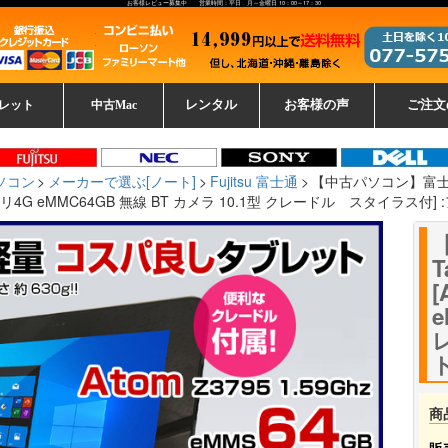
お客様レビュー募集中 営業時間：平日 月～金曜日 10：00～17：30
レット
中古Mac
レンタル
お客様の声
ご注文
ーレットパ
vo レノボ
tsu 富士通
ブレット一覧
L デル
ーで選ぶ
ple
EC
Fujitsu 富士通
Lenovo レノボ
中古MacBook Pro
中古MacBook Air
Toshiba 東芝
中古Mac Studio
中古MacBook
中古Mac mini
中古Mac Pro
中古Apple一覧
Microsoft
中古iMac
中古iPad
Apple
NEC
HP
iPad
カード
ソコン
メーカーで選ぶ[ノート]
Fujitsu 富士通
【中古パソコン】富士通 AR
 メモリ4G eMMC64GB 無線 BT カメラ 10.1型 クレードル スタイラス付
T
[
e
商