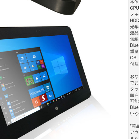
本体型
CPU
メモリ
HDD
光学
液晶サ
無線L
Blu
重量 
OS 
付属
おな
でお
タッ
面を
可能
Bl
いや
"商
アウ
また