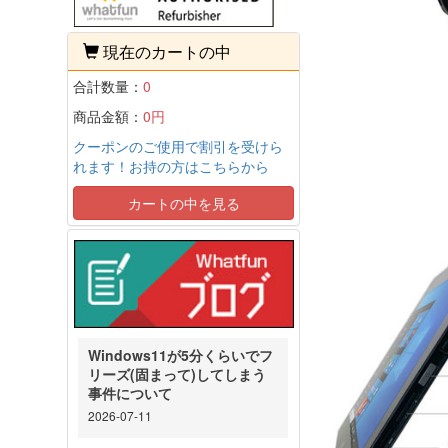
現在のカートの中
合計数量：
0
商品金額：
0円
クーポンのご使用で割引を受けら
れます！お持の方はこちらから
カートの中を見る
Windows11が5分くらいでフ
リーズ(固まって)してしまう
事件について
2026-07-11