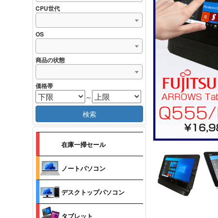
CPU世代
OS
商品の状態
価格帯
～
検索
在庫一掃セール
ノートパソコン
デスクトップパソコン
タブレット