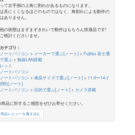
って左手側の上角に割れがあるものになります。
は見にくくなるほどのものではなく、角割れによる動作の
はありません。
他の状態はまずまずきれいで動作はもちろん快適品です!
ご検討くださいませ。
カテゴリ：
ノートパソコン
>
メーカーで選ぶ[ノート]
>
Fujitsu 富士通
で選ぶ
>
無線LAN搭載
レット
ノートパソコン
ノートパソコン
>
液晶サイズで選ぶ[ノート]
>
11.6〜14イ
B5)[ノート]
ノートパソコン
>
目的で選ぶ[ノート]
>
カメラ搭載
の商品に対するご感想をぜひお寄せください。
商品レビューを書き込む