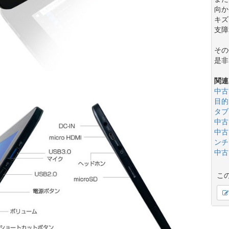
向か
キズ
支障
その
是非
関連
中古
目的
タブ
中古
中古
ンチ(
中古
こ