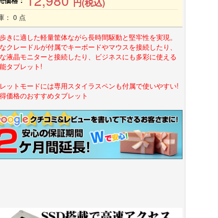
12,980
売価格：
円(税込)
庫： 0 点
歩きに適した軽量筐体ながら長時間駆動と堅牢性を実現。
なクレードルが付属でキーボードやマウスを接続したり、
な液晶モニターと接続したり、ビジネスにも多彩に使える
能タブレット!
レットモードには専用スタイラスペンも付属で使いやすい!
得価格のおすすめタブレット