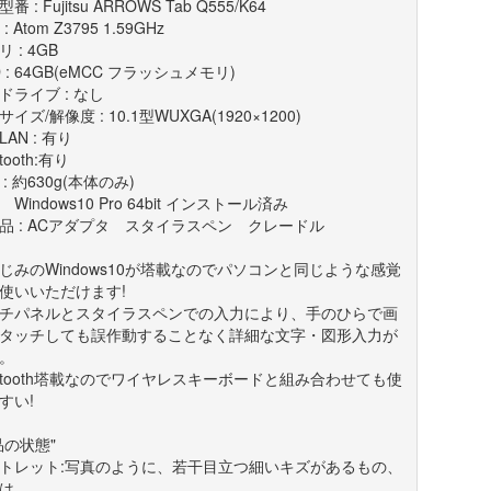
番 : Fujitsu ARROWS Tab Q555/K64
 : Atom Z3795 1.59GHz
 : 4GB
 : 64GB(eMCC フラッシュメモリ)
ドライブ : なし
イズ/解像度 : 10.1型WUXGA(1920×1200)
AN : 有り
etooth:有り
: 約630g(本体のみ)
: Windows10 Pro 64bit インストール済み
品 : ACアダプタ スタイラスペン クレードル
じみのWindows10が塔載なのでパソコンと同じような感覚
使いいただけます!
チパネルとスタイラスペンでの入力により、手のひらで画
タッチしても誤作動することなく詳細な文字・図形入力が
。
uetooth塔載なのでワイヤレスキーボードと組み合わせても使
すい!
品の状態"
トレット:写真のように、若干目立つ細いキズがあるもの、
は