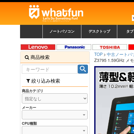
中古パソコン販売のワットファン
ノートパソコン
デスクトップ
タブ
中古ノートパソコン一覧
新品ノートパソコン一
カラーリングパソコン
おまかせフルセット
メーカーで選ぶ
HPヒューレットパ
Fujitsu 富士通
Lenovo レノボ
SONY ソニー
Toshiba 東芝
DELL デル
メーカーで選ぶ
Panasonic
NEC
HPヒュ
Leno
Fuji
中古タ
DEL
メーカ
Ap
N
中古デスクトップ一覧
新品デスクトップ一
ゲーミングパソコン
トレーディングパソ
パソコン
覧
ッカード
ッ
TOP
中古ノートパ
商品検索
コン
覧
Z3795 1.59GHz
絞り込み検索
商品カテゴリ
メーカー
CPU種類