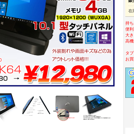
販
在
持ち
便利
大き
高機
タブ
お買