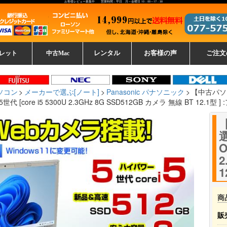
お客様レビュー募集中 営業時間：平日 月～金曜日 10：00～17：30
レット
中古Mac
レンタル
お客様の声
ご注文
ーレットパ
vo レノボ
tsu 富士通
ブレット一覧
L デル
ーで選ぶ
ple
EC
Fujitsu 富士通
Lenovo レノボ
中古MacBook Pro
中古MacBook Air
Toshiba 東芝
中古Mac Studio
中古MacBook
中古Mac mini
中古Mac Pro
中古Apple一覧
Microsoft
中古iMac
中古iPad
Apple
NEC
HP
iPad
カード
ソコン
メーカーで選ぶ[ノート]
Panasonic パナソニック
【中古パソコ
第5世代 [core i5 5300U 2.3GHz 8G SSD512GB カメラ 無線 BT 12.1型
【
O
2
1
商
販