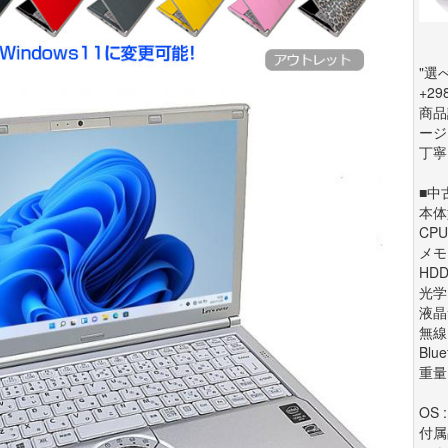
"選
+2
商品
ージ
丁寧
■中
本体型
CPU 
メモリ
HDD
光学
液晶
無線L
Blue
重量 
OS :
付属