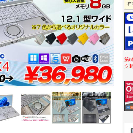
在
第5
ク