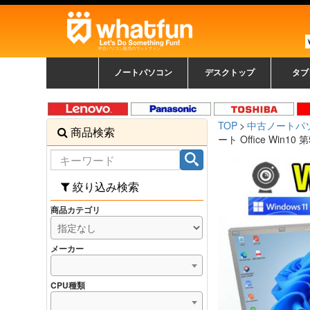
中古パソコン販売のワットファン
ノートパソコン
デスクトップ
タブ
中古ノートパソコン一覧
新品ノートパソコン一
カラーリングパソコン
おまかせフルセット
メーカーで選ぶ
HPヒューレットパ
Fujitsu 富士通
Lenovo レノボ
SONY ソニー
Toshiba 東芝
DELL デル
メーカーで選ぶ
Panasonic
NEC
HPヒュ
Leno
Fuji
中古タ
DEL
メーカ
Ap
N
中古デスクトップ一覧
新品デスクトップ一
ゲーミングパソコン
トレーディングパソ
パソコン
覧
ッカード
ッ
TOP
中古ノートパ
商品検索
コン
覧
ート Office Win10 
絞り込み検索
商品カテゴリ
メーカー
CPU種類