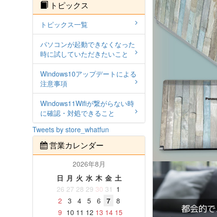
トピックス
トピックス一覧
パソコンが起動できなくなった
時に試していただきたいこと
Windows10アップデートによる
注意事項
Windows11Wifiが繋がらない時
に確認・対処できること
Tweets by store_whatfun
営業カレンダー
2026年8月
日
月
火
水
木
金
土
26
27
28
29
30
31
1
2
3
4
5
6
7
8
9
10
11
12
13
14
15