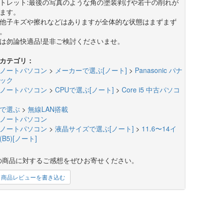
トレット:最後の写真のような角の塗装剥げや若干の削れが
ます。
他子キズや擦れなどはありますが全体的な状態はまずまず
。
は勿論快適品!是非ご検討くださいませ。
カテゴリ：
ノートパソコン
>
メーカーで選ぶ[ノート]
>
Panasonic パナ
ック
ノートパソコン
>
CPUで選ぶ[ノート]
>
Core i5 中古パソコ
で選ぶ
>
無線LAN搭載
ノートパソコン
ノートパソコン
>
液晶サイズで選ぶ[ノート]
>
11.6〜14イ
B5)[ノート]
の商品に対するご感想をぜひお寄せください。
商品レビューを書き込む