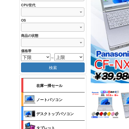
CPU世代
OS
商品の状態
価格帯
～
検索
在庫一掃セール
ノートパソコン
デスクトップパソコン
タブレット