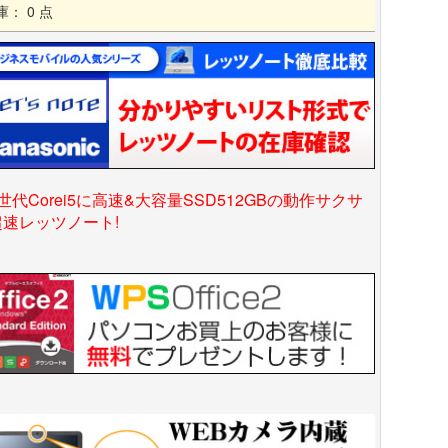
庫： 0 点
世代Corei5に高速&大容量SSD512GBの動作サクサ
超速レッツノート!