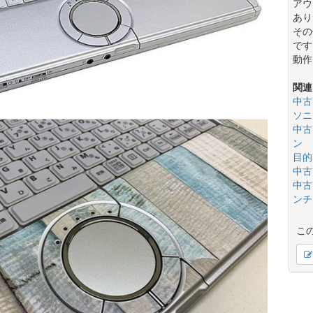
アウ
あり
その
です
動作
関連
中古
ソニ
中古
ン
目的
中古
中古
ンチ(
こ