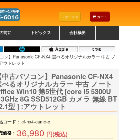
ログイン
カート
の前に
トピックス
会社概要
ナノゾーンコーティングについて
カラーリングパソコンについて
トラブルシューティング
お得なクーポンについて
パソコンの選び方
レッツノート紹介
トピックス一覧
デスクトップパソコンの選
ゲーミングパソコンの選び
ノートパソコンの選び方
CPUの種類や選び方
NXシリーズ特集
AXシリーズ特集
SXシリーズ特集
Macの選び方
Windows編
Mac編
w
w
w
び方
方
ン】Panasonic CF-NX4 選べるオリジナルカラー 中古 ノ
 ] :アウトレット
中古パソコン】Panasonic CF-NX4
選べるオリジナルカラー 中古 ノート
ffice Win10 第5世代 [core i5 5300U
.3GHz 8G SSD512GB カメラ 無線 BT
2.1型 ] :アウトレット
品コード：
cf-nx4-came-c
36,980
売価格：
円(税込)