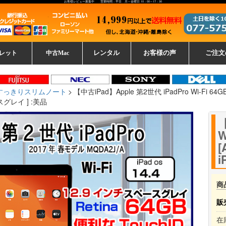
お客様レビュー募集中 営業時間：平日 月～金曜日 10：00～17：30
レット
中古Mac
レンタル
お客様の声
ご注文
ーレットパ
vo レノボ
tsu 富士通
ブレット一覧
L デル
ーで選ぶ
ple
EC
Fujitsu 富士通
Lenovo レノボ
中古MacBook Pro
中古MacBook Air
Toshiba 東芝
中古Mac Studio
中古MacBook
中古Mac mini
中古Mac Pro
中古Apple一覧
Microsoft
中古iMac
中古iPad
Apple
NEC
HP
iPad
カード
すっきりスリムノート
【中古iPad】Apple 第2世代 iPadPro Wi-Fi 64GB
ースグレイ ] :美品
【
W
[
i
商
販
在