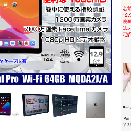
名前
12
映
は
定評
■中
iPa
第2世