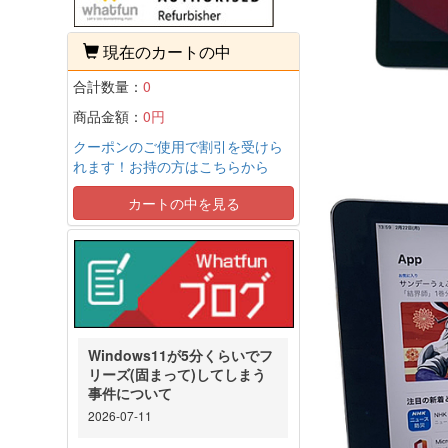
現在のカートの中
合計数量：
0
商品金額：
0円
クーポンのご使用で割引を受けら
れます！お持の方はこちらから
カートの中を見る
Windows11が5分くらいでフ
リーズ(固まって)してしまう
事件について
2026-07-11