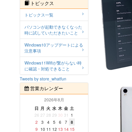
トピックス
トピックス一覧
パソコンが起動できなくなった
時に試していただきたいこと
Windows10アップデートによる
注意事項
Windows11Wifiが繋がらない時
に確認・対処できること
Tweets by store_whatfun
営業カレンダー
2026年8月
日
月
火
水
木
金
土
26
27
28
29
30
31
1
2
3
4
5
6
7
8
9
10
11
12
13
14
15