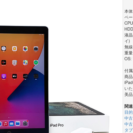
本体型
ペー
CPU
HDD
液晶サ
イ)
無線L
重量:
OS: 
付属品
商品
iP
いた
美品
関連
目的
中古
中古
タブ