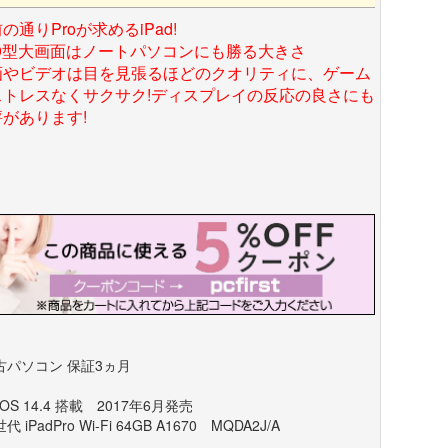
の通りProが求めるiPad!
.9型大画面はノートパソコンにも勝る大きさ
画やビデオは目を見張るほどのクオリティに、ゲーム
ストレスなくサクサク!ディスプレイの反応の良さにも
があります!
古パソコン 保証3ヵ月
dOS 14.4 搭載 2017年6月発売
代 iPadPro Wi-Fi 64GB A1670 MQDA2J/A