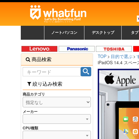
中古パソコン販売のワットファン
ノートパソコン
デスクトップ
タブ
中古ノートパソコン一覧
新品ノートパソコン一
カラーリングパソコン
おまかせフルセット
メーカーで選ぶ
HPヒューレットパ
Fujitsu 富士通
Lenovo レノボ
SONY ソニー
Toshiba 東芝
DELL デル
メーカーで選ぶ
Panasonic
NEC
HPヒュ
Leno
Fuji
中古タ
DEL
メーカ
Ap
N
中古デスクトップ一覧
新品デスクトップ一
ゲーミングパソコン
トレーディングパソ
パソコン
覧
ッカード
ッ
TOP
目的で選ぶ
商品検索
コン
覧
iPadOS 14.4 スペ
絞り込み検索
商品カテゴリ
メーカー
CPU種類