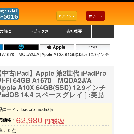
ログイン
カート
の前に
トピックス
会社概要
ナノゾーンコーティングについて
カラーリングパソコンについて
トラブルシューティング
お得なクーポンについて
パソコンの選び方
レッツノート紹介
トピックス一覧
デスクトップパソコンの選
ゲーミングパソコンの選び
ノートパソコンの選び方
CPUの種類や選び方
NXシリーズ特集
AXシリーズ特集
SXシリーズ特集
Macの選び方
Windows編
Mac編
w
w
w
び方
方
 A1670 MQDA2J/A [Apple A10X 64GB(SSD) 12.9インチ
中古iPad】Apple 第2世代 iPadPro
i-Fi 64GB A1670 MQDA2J/A
Apple A10X 64GB(SSD) 12.9インチ
PadOS 14.4 スペースグレイ ] :美品
品コード：
ipadpro-mqda2ja
62,980
売価格：
円(税込)
庫： 0 点