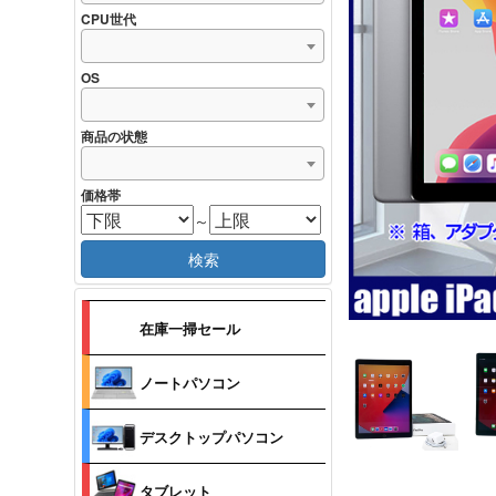
CPU世代
OS
商品の状態
価格帯
～
検索
在庫一掃セール
ノートパソコン
デスクトップパソコン
タブレット