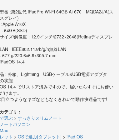
番 :第2世代 iPadPro Wi-Fi 64GB A1670 MQDA2J/A(ス
スグレイ)
 :Apple A10X
 : 64GB(SSD)
イズ/解像度 : 12.9インチ/2732×2048(Retinaディスプレ
AN : IEEE802.11a/b/g/n無線LAN
 677 g/220.6x6.9x305.7 mm
iPadOS 14.4
 : 外箱、Lightning - USBケーブル&USB電源アダプタ
の状態
adOS 14.4 でリストア済みですので、届いたらすぐにお使い
だけます。
:目立つようなキズなどもなくきれいで動作快適品です!
カテゴリ：
で選ぶ
>
すっきりスリムノート
ノートパソコン
Mac
レット
>
OSで選ぶ[タブレット]
>
iPad OS