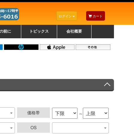
ログイン
カート
の前に
トピックス
会社概要
ナノゾーンコーティングについて
カラーリングパソコンについて
トラブルシューティング
お得なクーポンについて
パソコンの選び方
レッツノート紹介
トピックス一覧
デスクトップパソコンの選
ゲーミングパソコンの選び
ノートパソコンの選び方
CPUの種類や選び方
NXシリーズ特集
AXシリーズ特集
SXシリーズ特集
Macの選び方
Windows編
Mac編
w
w
w
び方
方
価格帯
～
OS