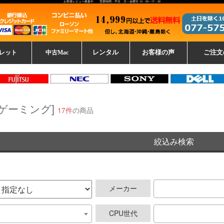
お客様レビュー募集中 営業時間：平日 月～金曜日 10：00～17：30
レット
中古Mac
レンタル
お客様の声
ご注文
ーレットパ
vo レノボ
tsu 富士通
ブレット一覧
L デル
ーで選ぶ
ple
EC
Fujitsu 富士通
Lenovo レノボ
中古MacBook Pro
中古MacBook Air
Toshiba 東芝
中古Mac Studio
中古MacBook
中古Mac mini
中古Mac Pro
中古Apple一覧
Microsoft
中古iMac
中古iPad
Apple
NEC
HP
iPad
カード
[ゲーミング]
17件
の商品
絞込み検索
メーカー
CPU世代