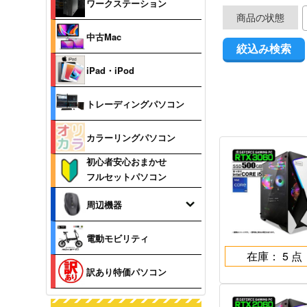
ワークステーション
商品の状態
中古Mac
iPad・iPod
トレーディングパソコン
カラーリングパソコン
初心者安心おまかせ
フルセットパソコン
周辺機器
電動モビリティ
在庫： 5 点
訳あり特価パソコン