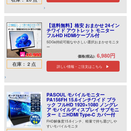
【送料無料】格安 おまかせ 24イン
チワイド アウトレット モニター
フルHD HDMIケーブル付
SDGs持続可能なやさしい選択おまかせモニタ
ー
6,980円
価格(税込):
在庫： 2 点
詳しい情報・ご注文はこちら ▶
PASOUL モバイルモニター
PA156FH 15.6インチワイド ブラ
ック フルHD 1920×1080 ノングレ
ア モバイルディスプレイ サブモニ
ター ミニHDMI Type-C カバー付
FHD解像度15.6インチ、軽量で持ち運びしや
すいモバイルモニタ