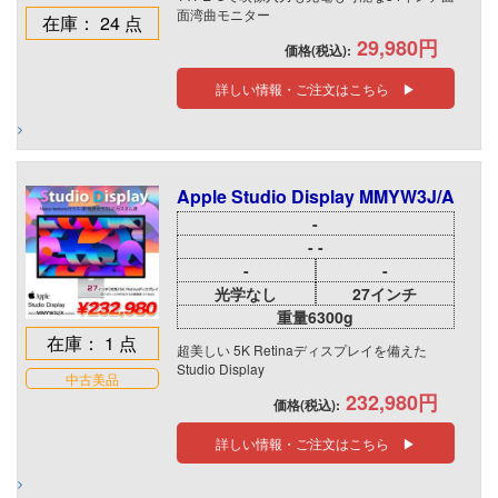
面湾曲モニター
在庫： 24 点
29,980円
価格(税込):
詳しい情報・ご注文はこちら ▶
Apple Studio Display MMYW3J/A
-
- -
-
-
光学なし
27インチ
重量6300g
在庫： 1 点
超美しい 5K Retinaディスプレイを備えた
Studio Display
中古美品
232,980円
価格(税込):
詳しい情報・ご注文はこちら ▶