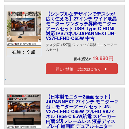
【シンプルなデザインでデスクが
広く使える】27インチ ワイド液晶
モニター ワンタッチ昇降モニター
アームセット USB Type-C HDMI
対応 IPSパネル JAPANNEXT JN-
V27FLFHD-C65W 中古
デスク広々!27型 ワンタッチ昇降モニターアー
ムセット
在庫： 9 点
19,980円
価格(税込):
詳しい情報・ご注文はこちら ▶
【日本製モニター2画面セット】
JAPANNEXT 27インチ モニター 2
台 + モニターアーム セット JN-
V27FLFHD-C65W フルHD VAパ
ネル Type-C 65W給電 スピーカー
内蔵 3辺フレームレス 液晶ディス
プレイ 縦画面 デュアルモニター