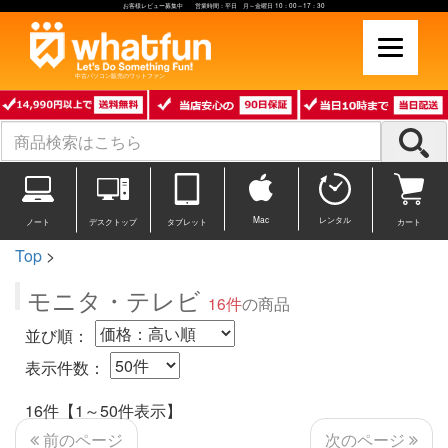
お客様レビュー募集中 営業時間：平日 月～金曜日 10：00～17：30
中古パソコン販売のワットファン
Mac
レンタル
ノート
デスクトップ
タブレット
カート
Top
>
モニタ・テレビ
16件
の商品
並び順：
表示件数：
16件【1～50件表示】
次のページ
前のページ