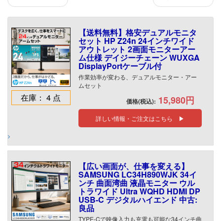
【送料無料】格安デュアルモニタ
セット HP Z24n 24インチワイド
アウトレット 2画面モニターアー
ム仕様 デイジーチェーン WUXGA
DisplayPortケーブル付
作業効率が変わる、デュアルモニター・アー
ムセット
在庫： 4 点
15,980円
価格(税込):
詳しい情報・ご注文はこちら ▶
【広い画面が、仕事を変える】
SAMSUNG LC34H890WJK 34イ
ンチ 曲面湾曲 液晶モニター ウル
トラワイド Ultra WQHD HDMI DP
USB-C デジタルハイエンド 中古:
良品
TYPE-Cで映像入力も充電も可能な34インチ曲