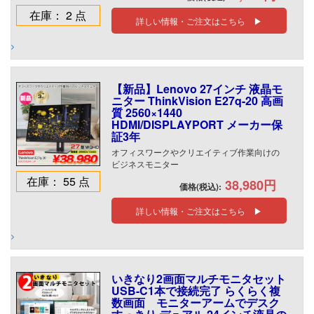
在庫： 2 点
詳しい情報・ご注文はこちら ▶
【新品】Lenovo 27インチ 液晶モ
ニター ThinkVision E27q-20 高画
質 2560×1440
HDMI/DISPLAYPORT メーカー保
証3年
オフィスワークやクリエイティブ作業向けの
ビジネスモニター
在庫： 55 点
38,980円
価格(税込):
詳しい情報・ご注文はこちら ▶
いきなり2画面マルチモニタセット
USB-C1本で接続完了 らくらく複
数画面 モニターアームでデスク