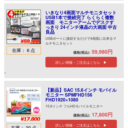
いきなり4画面マルチモニタセット
USB1本で接続完了 らくらく複数
画面 モニターアームでデスクす
っきり 24インチ液晶の大画面 中古
良品
USBポートに接続するだけで4画面に出来るマ
ルチモニタセット
在庫： 6 点
59,980円
価格(税込):
詳しい情報・ご注文はこちら ▶
【新品】SAC 15.6インチ モバイル
モニター SPMFHD156
FHD1920×1080
15.6インチ フルHDモバイルモニター
17,800円
価格(税込):
詳しい情報・ご注文はこちら ▶
在庫： 20 点