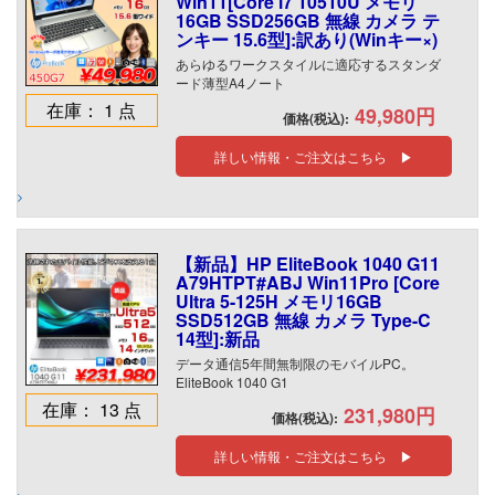
Win11[Core i7 10510U メモリ
16GB SSD256GB 無線 カメラ テ
ンキー 15.6型]:訳あり(Winキー×)
あらゆるワークスタイルに適応するスタンダ
ード薄型A4ノート
在庫： 1 点
49,980円
価格(税込):
詳しい情報・ご注文はこちら ▶
【新品】HP EliteBook 1040 G11
A79HTPT#ABJ Win11Pro [Core
Ultra 5-125H メモリ16GB
SSD512GB 無線 カメラ Type-C
14型]:新品
データ通信5年間無制限のモバイルPC。
EliteBook 1040 G1
在庫： 13 点
231,980円
価格(税込):
詳しい情報・ご注文はこちら ▶