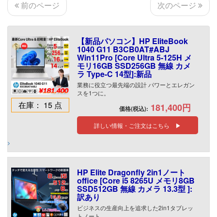
次のページ
前のページ
【新品パソコン】HP EliteBook
1040 G11 B3CB0AT#ABJ
Win11Pro [Core Ultra 5-125H メ
モリ16GB SSD256GB 無線 カメ
ラ Type-C 14型]:新品
業務に役立つ最先端の設計 パワーとエレガン
スを1つに。
在庫： 15 点
181,400円
価格(税込):
詳しい情報・ご注文はこちら ▶
HP Elite Dragonfly 2in1ノート
office [Core i5 8265U メモリ8GB
SSD512GB 無線 カメラ 13.3型 ]:
訳あり
ビジネスの生産向上を追求した2in1タブレッ
トノート