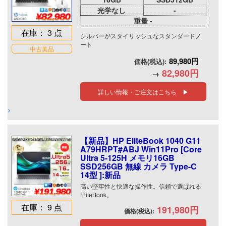
光学なし
-
重量 -
在庫： 3 点
シルバーがスタイリッシュなスタンダードノ
ート
中古美品
89,980円
価格(税込):
82,980円
→
詳しい情報・ご注文はこちら ▶
【新品】HP EliteBook 1040 G11
A79HRPT#ABJ Win11Pro [Core
Ultra 5-125H メモリ16GB
SSD256GB 無線 カメラ Type-C
14型 ]:新品
高い堅牢性と快適な操作性。信頼で選ばれる
EliteBook。
在庫： 9 点
191,980円
価格(税込):