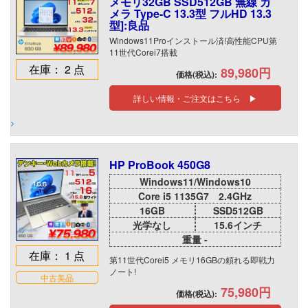
メモリ32GB SSD512GB 無線 カ
メラ Type-C 13.3型 フルHD 13.3
型]:良品
Windows11Proインストール済!高性能CPU第
11世代Corei7搭載
在庫： 2 点
89,980円
価格(税込):
詳しい情報・ご注文はこちら ▶
HP ProBook 450G8
Windows11/Windows10
Core i5 1135G7 2.4GHz
16GB
SSD512GB
光学なし
15.6インチ
重量 -
在庫： 1 点
第11世代Corei5 メモリ16GBの頼れる即戦力
ノート!
中古美品
75,980円
価格(税込):