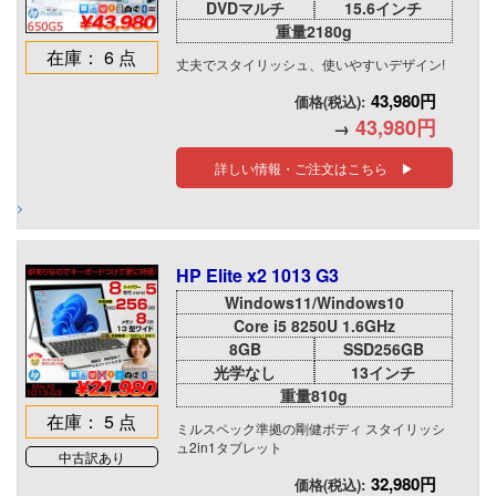
DVDマルチ
15.6インチ
重量2180g
在庫： 6 点
丈夫でスタイリッシュ、使いやすいデザイン!
43,980円
価格(税込):
43,980円
→
詳しい情報・ご注文はこちら ▶
HP Elite x2 1013 G3
Windows11/Windows10
Core i5 8250U 1.6GHz
8GB
SSD256GB
光学なし
13インチ
重量810g
在庫： 5 点
ミルスペック準拠の剛健ボディ スタイリッシ
ュ2in1タブレット
中古訳あり
32,980円
価格(税込):