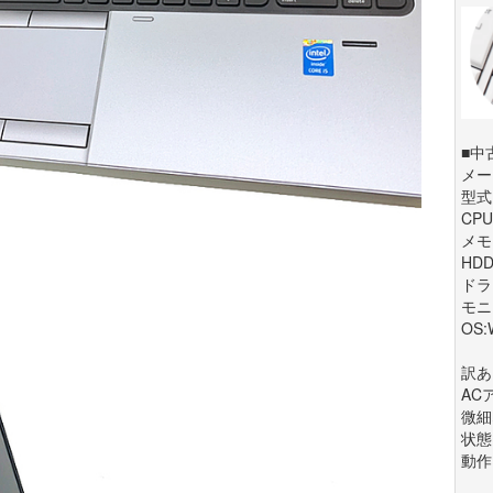
■中
メー
型式:
CPU:
メモリ
HDD
ドラ
モニ
OS:
訳あ
AC
微細
状態
動作