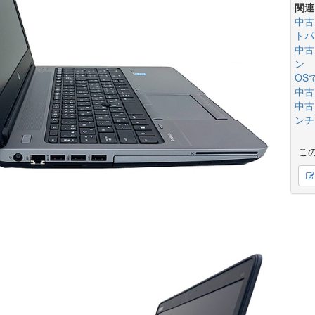
関連
中古
トパ
中古
ン
OS
中古
中古
ンチ(
こ