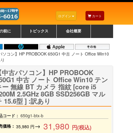
ログイン
カート
の前に
トピックス
会社概要
ナノゾーンコーティングについて
カラーリングパソコンについて
トラブルシューティング
お得なクーポンについて
パソコンの選び方
レッツノート紹介
トピックス一覧
デスクトップパソコンの選
ゲーミングパソコンの選び
ノートパソコンの選び方
CPUの種類や選び方
NXシリーズ特集
AXシリーズ特集
SXシリーズ特集
Macの選び方
Windows編
Mac編
w
w
w
び方
方
コン】HP PROBOOK 650G1 中古 ノート Office Win10
あり
【中古パソコン】HP PROBOOK
50G1 中古 ノート Office Win10 テン
ー 無線 BT カメラ 指紋 [core i5
200M 2.5GHz 8GB SSD256GB マル
 15.6型 ] :訳あり
品コード：
650g1-btx-b
31,980
→
売価格：
35,980
円
円(税込)