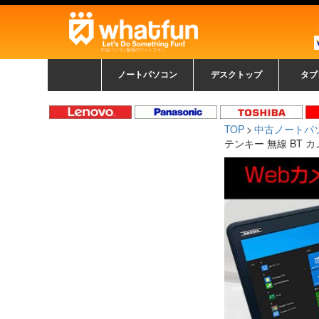
中古パソコン販売のワットファン
ノートパソコン
デスクトップ
タブ
中古ノートパソコン一覧
新品ノートパソコン一
カラーリングパソコン
おまかせフルセット
メーカーで選ぶ
HPヒューレットパ
Fujitsu 富士通
Lenovo レノボ
SONY ソニー
Toshiba 東芝
DELL デル
メーカーで選ぶ
Panasonic
NEC
HPヒュ
Leno
Fuji
中古タ
DEL
メーカ
Ap
N
中古デスクトップ一覧
新品デスクトップ一
ゲーミングパソコン
トレーディングパソ
パソコン
覧
ッカード
ッ
TOP
中古ノートパ
コン
覧
テンキー 無線 BT カメラ 