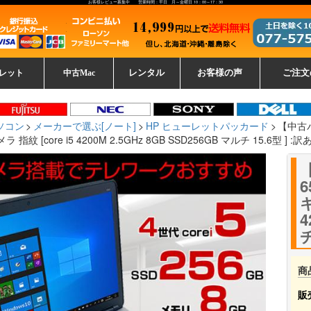
お客様レビュー募集中 営業時間：平日 月～金曜日 10：00～17：30
レット
中古Mac
レンタル
お客様の声
ご注文
ーレットパ
vo レノボ
tsu 富士通
ブレット一覧
L デル
ーで選ぶ
ple
EC
Fujitsu 富士通
Lenovo レノボ
中古MacBook Pro
中古MacBook Air
Toshiba 東芝
中古Mac Studio
中古MacBook
中古Mac mini
中古Mac Pro
中古Apple一覧
Microsoft
中古iMac
中古iPad
Apple
NEC
HP
iPad
カード
ソコン
メーカーで選ぶ[ノート]
HP ヒューレットパッカード
【中古パソ
指紋 [core i5 4200M 2.5GHz 8GB SSD256GB マルチ 15.6型 ] :訳
6
キ
4
チ
商
販