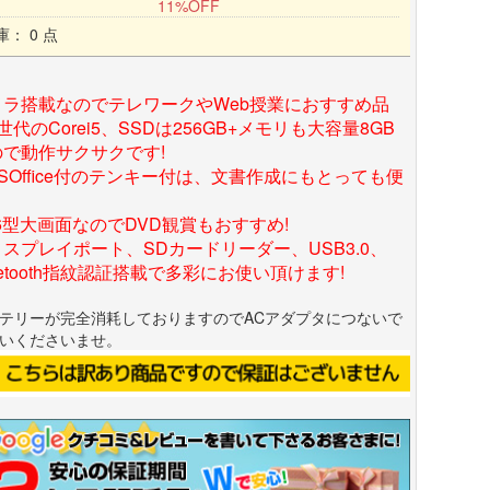
11%OFF
庫： 0 点
メラ搭載なのでテレワークやWeb授業におすすめ品
世代のCorei5、SSDは256GB+メモリも大容量8GB
ので動作サクサクです!
SOffice付のテンキー付は、文書作成にもとっても便
.6型大画面なのでDVD観賞もおすすめ!
スプレイポート、SDカードリーダー、USB3.0、
uetooth指紋認証搭載で多彩にお使い頂けます!
テリーが完全消耗しておりますのでACアダプタにつないで
いくださいませ。