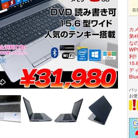
在
カ
第4
な
WP
利!!
15
ディ
Bl
バッ
お使