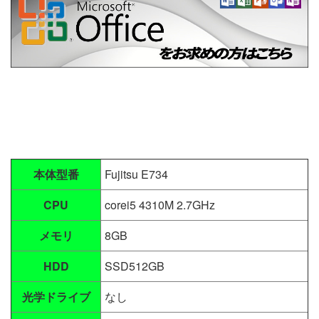
本体型番
Fujitsu E734
CPU
corei5 4310M 2.7GHz
メモリ
8GB
HDD
SSD512GB
光学ドライブ
なし