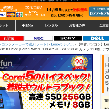
お客様レビュー募集中 営業時間：平日 月～金曜日 10：00～17：30
レット
中古Mac
レンタル
お客様の声
ご注文
ーレットパ
vo レノボ
tsu 富士通
ブレット一覧
L デル
ーで選ぶ
ple
EC
Fujitsu 富士通
Lenovo レノボ
中古MacBook Pro
中古MacBook Air
Toshiba 東芝
中古Mac Studio
中古MacBook
中古Mac mini
中古Mac Pro
中古Apple一覧
Microsoft
中古iMac
中古iPad
Apple
NEC
HP
iPad
カード
ソコン
メーカーで選ぶ[ノート]
Lenovo レノボ
【中古パソコン】Leno
0 Office [Corei5 3427U 1.8GHz 4G SSD256GB カメラ 11.6型]
O
S
商