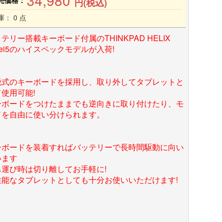
34,980
売価格：
円(税込)
庫： 0 点
テリー搭載キーボード付属のTHINKPAD HELIX
rei5のハイスペックモデルが入荷!
脱式のキーボードを採用し、取り外してタブレットと
使用可能!
ーボードをつけたままでも逆向きに取り付けたり、モ
ドを自由に使い分けられます。
ーボードを装着すればバッテリーで長時間駆動に向い
います
ち運び時は切り離してお手軽に!
性能なタブレットとしても十分お使いいただけます!