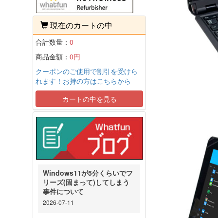
現在のカートの中
合計数量：
0
商品金額：
0円
クーポンのご使用で割引を受けら
れます！お持の方はこちらから
カートの中を見る
Windows11が5分くらいでフ
リーズ(固まって)してしまう
事件について
2026-07-11