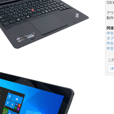
OS:
アウ
動作
関連
中古
タブ
中古
中古
こ