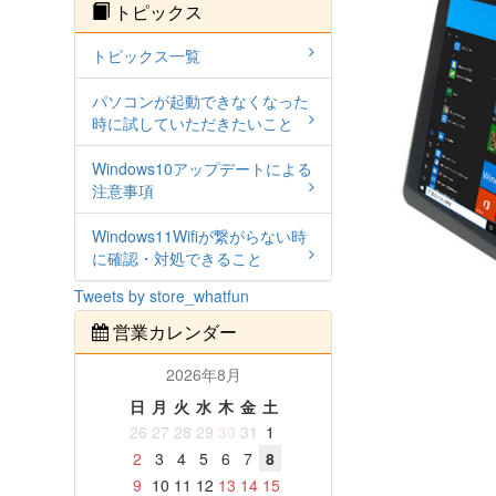
トピックス
トピックス一覧
パソコンが起動できなくなった
時に試していただきたいこと
Windows10アップデートによる
注意事項
Windows11Wifiが繋がらない時
に確認・対処できること
Tweets by store_whatfun
営業カレンダー
2026年8月
日
月
火
水
木
金
土
26
27
28
29
30
31
1
2
3
4
5
6
7
8
9
10
11
12
13
14
15