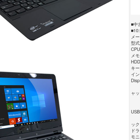
■中
■1
メーカ
型式:
CPU:
メモリ
HDD
キー
イン
Disp
マ
ャッ
キー
USB
マ
ック
ドラ
モニ