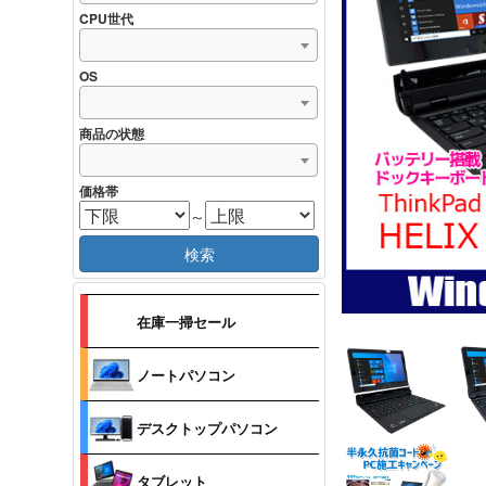
CPU世代
OS
商品の状態
価格帯
～
検索
在庫一掃セール
ノートパソコン
デスクトップパソコン
タブレット