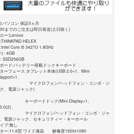
古パソコン 保証3ヵ月
0:00までのご注文は即日発送(土日除く)
ー:Lenovo
THINKPAD HELEX
Intel Core i5 3427U 1.8GHz
: 4GB
: SSD256GB
ボード:バッテリー搭載ドックキーボード
ターフェース:タブレット本体(USB 2.0×1、Mini-
layport×1、
イクロフォン/ヘッドフォン・コンボ・ジ
ク、電源ジャック)
ボードドック(Mini-Display×1、
3.0(2)、
イクロフォン/ヘッドフォン・コンボ・ジャ
、電源ジャック、セキュリティー・キーホール
イブ:無し
ター:11.6型 ワイド液晶 解像度1920x1080