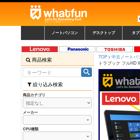
中古パソコン販売のワットファン
ノートパソコン
デスクトップ
タブ
中古ノートパソコン一覧
新品ノートパソコン一
カラーリングパソコン
おまかせフルセット
メーカーで選ぶ
HPヒューレットパ
Fujitsu 富士通
Lenovo レノボ
SONY ソニー
Toshiba 東芝
DELL デル
メーカーで選ぶ
Panasonic
NEC
HPヒュ
Leno
Fuji
中古タ
DEL
メーカ
Ap
N
中古デスクトップ一覧
新品デスクトップ一
ゲーミングパソコン
トレーディングパソ
パソコン
覧
ッカード
ッ
TOP
中古ノートパ
商品検索
コン
覧
トラブック フルHD Win1
絞り込み検索
商品カテゴリ
メーカー
CPU種類