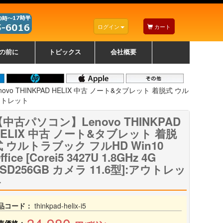
ログイン
カート
の前に
トピックス
会社概要
ナノゾーンコーティングについて
カラーリングパソコンについて
トラブルシューティング
お得なクーポンについて
パソコンの選び方
レッツノート紹介
トピックス一覧
デスクトップパソコンの選
ゲーミングパソコンの選び
ノートパソコンの選び方
CPUの種類や選び方
NXシリーズ特集
AXシリーズ特集
SXシリーズ特集
Macの選び方
Windows編
Mac編
w
w
w
び方
方
vo THINKPAD HELIX 中古 ノート&タブレット 着脱式 ウル
:アウトレット
【中古パソコン】Lenovo THINKPAD
HELIX 中古 ノート&タブレット 着脱
式 ウルトラブック フルHD Win10
ffice [Corei5 3427U 1.8GHz 4G
SD256GB カメラ 11.6型]:アウトレッ
ト
品コード：
thinkpad-helix-i5