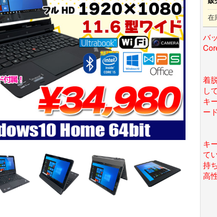
販
在
バッ
Co
着
して
キ
ー
キ
て
持
高