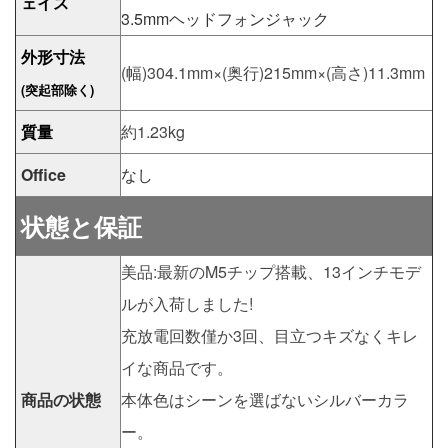
ェイス
3.5mmヘッドフォンジャック
外形寸法
(幅)304.1mm×(奥行)215mm×(高さ)11.3mm
(突起部除く)
質量
約1.23kg
Office
なし
状態と保証
美品:最新のM5チップ搭載、13インチモデ
ルが入荷しました!
充放電回数僅か3回、目立つキズなくキレ
イな商品です。
商品の状態
本体色はシーンを選ばないシルバーカラ
ー。