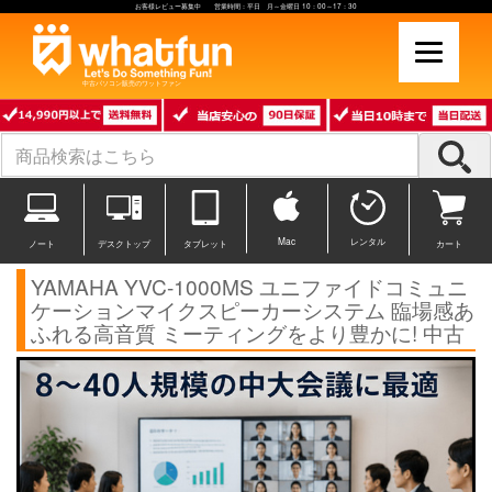
お客様レビュー募集中 営業時間：平日 月～金曜日 10：00～17：30
中古パソコン販売のワットファン
Mac
レンタル
ノート
デスクトップ
タブレット
カート
YAMAHA YVC-1000MS ユニファイドコミュニ
ケーションマイクスピーカーシステム 臨場感あ
ふれる高音質 ミーティングをより豊かに! 中古