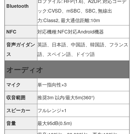
ロファイル: HFP(1.6)、A2DP, 対応コーデ
Bluetooth
ック:CVSD、mSBC、SBC, 無線出
力:Class2, 最大通信距離:10m
NFC
対応機種:NFC対応Android機器
音声ガイダン
英語、日本語、中国語、韓国語、フランス
ス
語、スペイン語、ドイツ語
オーディオ
マイク
単一指向性×3
収音範囲
推奨3m 以内/最大5m(360°)
スピーカー
フルレンジ×1
音量
最大95dB(0.5m)