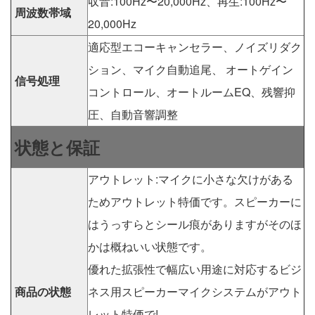
収音:100Hz〜20,000Hz、再生:100Hz〜
周波数帯域
20,000Hz
適応型エコーキャンセラー、ノイズリダク
ション、マイク自動追尾、 オートゲイン
信号処理
コントロール、オートルームEQ、残響抑
圧、自動音響調整
状態と保証
アウトレット:マイクに小さな欠けがある
ためアウトレット特価です。スピーカーに
はうっすらとシール痕がありますがそのほ
かは概ねいい状態です。
優れた拡張性で幅広い用途に対応するビジ
商品の状態
ネス用スピーカーマイクシステムがアウト
レット特価で!