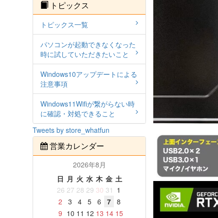
トピックス
トピックス一覧
パソコンが起動できなくなった
時に試していただきたいこと
Windows10アップデートによる
注意事項
Windows11Wifiが繋がらない時
に確認・対処できること
Tweets by store_whatfun
営業カレンダー
2026年8月
日
月
火
水
木
金
土
26
27
28
29
30
31
1
2
3
4
5
6
7
8
9
10
11
12
13
14
15