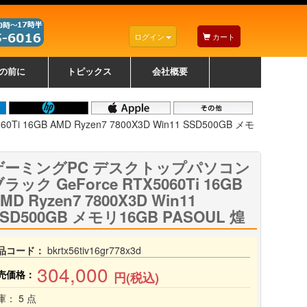
ログイン
カート
の前に
トピックス
会社概要
ナノゾーンコーティングについて
カラーリングパソコンについて
トラブルシューティング
お得なクーポンについて
パソコンの選び方
レッツノート紹介
トピックス一覧
デスクトップパソコンの選
ゲーミングパソコンの選び
ノートパソコンの選び方
CPUの種類や選び方
NXシリーズ特集
AXシリーズ特集
SXシリーズ特集
Macの選び方
Windows編
Mac編
w
w
w
び方
方
6GB AMD Ryzen7 7800X3D Win11 SSD500GB メモ
ゲーミングPC デスクトップパソコン
ラック GeForce RTX5060Ti 16GB
MD Ryzen7 7800X3D Win11
SD500GB メモリ16GB PASOUL 煌
品コード：
bkrtx56tiv16gr778x3d
304,000
売価格：
円(税込)
庫： 5 点