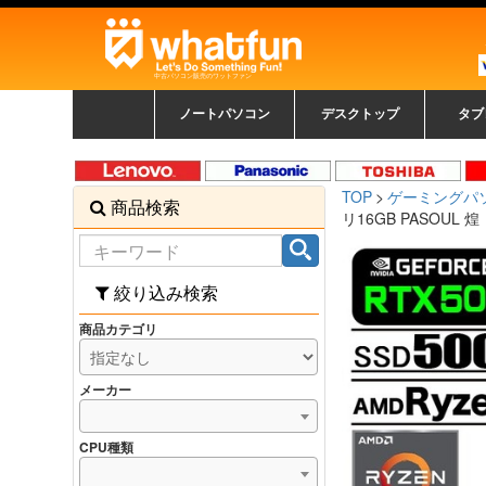
中古パソコン販売のワットファン
ノートパソコン
デスクトップ
タブ
中古ノートパソコン一覧
新品ノートパソコン一
カラーリングパソコン
おまかせフルセット
メーカーで選ぶ
HPヒューレットパ
Fujitsu 富士通
Lenovo レノボ
SONY ソニー
Toshiba 東芝
DELL デル
メーカーで選ぶ
Panasonic
NEC
HPヒュ
Leno
Fuji
中古タ
DEL
メーカ
Ap
N
中古デスクトップ一覧
新品デスクトップ一
ゲーミングパソコン
トレーディングパソ
パソコン
覧
ッカード
ッ
TOP
ゲーミングパ
商品検索
コン
覧
リ16GB PASOUL 煌
絞り込み検索
商品カテゴリ
メーカー
CPU種類