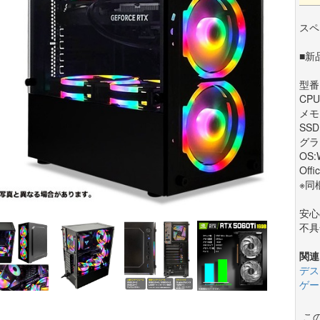
スペ
■新
型番:
CPU
メモ
SSD
グラフ
OS:
Offi
※同
安心
不具
関連
デス
ゲー
こ