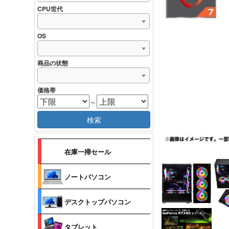
CPU世代
OS
商品の状態
価格帯
～
検索
在庫一掃セール
ノートパソコン
デスクトップパソコン
タブレット