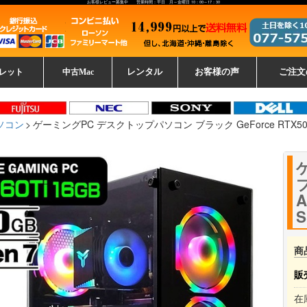
お客様レビュー募集中 営業時間：平日 月～金曜日 10：00～17：30
レット
中古Mac
レンタル
お客様の声
ご注文
ーレットパ
vo レノボ
tsu 富士通
ブレット一覧
L デル
ーで選ぶ
ple
EC
Fujitsu 富士通
Lenovo レノボ
中古MacBook Pro
中古MacBook Air
Toshiba 東芝
中古Mac Studio
中古MacBook
中古Mac mini
中古Mac Pro
中古Apple一覧
Microsoft
中古iMac
中古iPad
Apple
NEC
HP
iPad
カード
ソコン
ゲーミングPC デスクトップパソコン ブラック GeForce RTX5060Ti 1
ブ
A
S
商
販
在