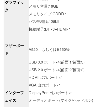
グラフィッ
メモリ容量:16GB
ク
メモリタイプ:GDDR7
バス帯域幅:128bit
接続端子:DP×3+HDMI×1
マザーボー
A520、もしくはB550等
ド
USB 3.0 ポート×4(前面:1/後面:3)
USB 2.0 ポート×4(前面:2/後面:2)
HDMI 出力ポート×1
VGA 出力ポート×1
インターフ
DisplayPort 出力ポート×1
ェイス
オーディオポート(マイク/ヘッドホン)