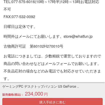
TEL:077-575-6016(10時～17時半)12時～13時お電話対応
不可
FAX:077-532-0092
日曜日は定休です。
時間外はメールにてお願いします。store@whatfun.jp
古物商許可証 第60102H270010号
お電話につきましては、少数精鋭で運営しておりますので
商品の問い合わせなどはメールフォームでお願いします。
不良品応対の場合などのみ電話でも対応させていただきま
す。
特定商取引法に基づく表記
ゲーミングPC デスクトップパソコン U3 GeForce ..
234,000
円
販売価格(税込)：
Copyright © 2005-2026 中古パソコン通販専門店 | PC販売
購入手続きに進む
のワットファン| All rights reserved.