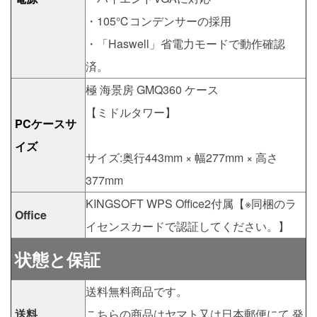
・105℃コンデンサーの採用
・「Haswell」省電力モードで動作確認
済。
極 海景房 GMQ360 ケース
【ミドルタワー】
PCケースサ
イズ
サイズ:奥行443mm × 幅277mm × 高さ
377mm
KINGSOFT WPS Office2付属【※同梱のラ
Office
イセンスカードで認証してください。】
状態と保証
送料無料商品です。
送料
こちらの商品はヤマト又は日本郵便にて 発