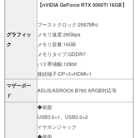
【nVIDIA GeForce RTX 5060Ti 16GB】
ブーストクロック:2587Mhz
グラフィッ
メモリ速度:28Gbps
ク
メモリ容量:16GB
メモリタイプ:GDDR7
バス帯域幅:128bit
接続端子:DP×3+HDMI×1
マザーボー
ASUS/ASROCK B760 ARGB対応等
ド
◆前面
USB3.0×1、USB2.0×2
イヤホンジャック
◆後面