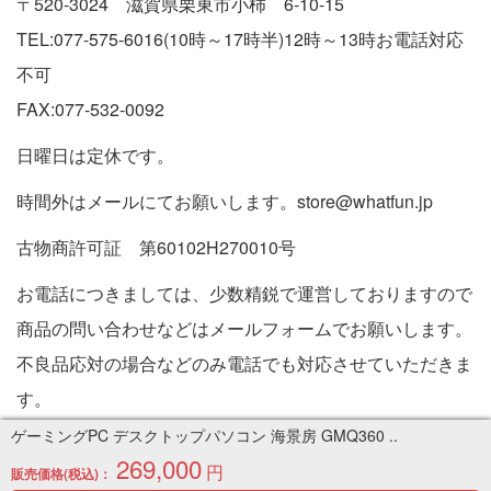
〒520-3024 滋賀県栗東市小柿 6-10-15
TEL:077-575-6016(10時～17時半)12時～13時お電話対応
不可
FAX:077-532-0092
日曜日は定休です。
時間外はメールにてお願いします。store@whatfun.jp
古物商許可証 第60102H270010号
お電話につきましては、少数精鋭で運営しておりますので
商品の問い合わせなどはメールフォームでお願いします。
不良品応対の場合などのみ電話でも対応させていただきま
す。
特定商取引法に基づく表記
ゲーミングPC デスクトップパソコン 海景房 GMQ360 ..
269,000
円
販売価格(税込)：
Copyright © 2005-2026 中古パソコン通販専門店 | PC販売