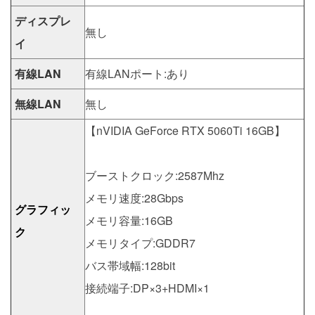
ディスプレ
無し
イ
有線LAN
有線LANポート:あり
無線LAN
無し
【nVIDIA GeForce RTX 5060Ti 16GB】
ブーストクロック:2587Mhz
メモリ速度:28Gbps
グラフィッ
メモリ容量:16GB
ク
メモリタイプ:GDDR7
バス帯域幅:128bit
接続端子:DP×3+HDMI×1