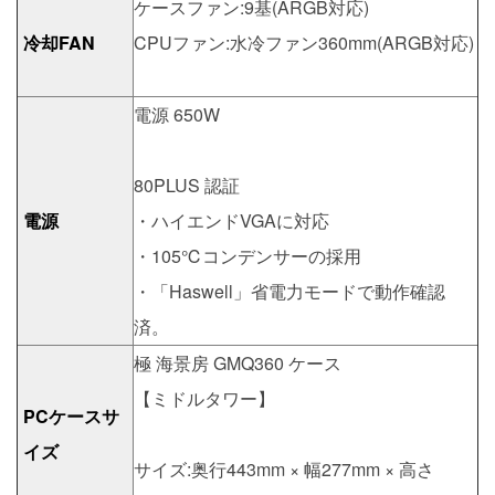
ケースファン:9基(ARGB対応)
冷却FAN
CPUファン:水冷ファン360mm(ARGB対応)
電源 650W
80PLUS 認証
電源
・ハイエンドVGAに対応
・105℃コンデンサーの採用
・「Haswell」省電力モードで動作確認
済。
極 海景房 GMQ360 ケース
【ミドルタワー】
PCケースサ
イズ
サイズ:奥行443mm × 幅277mm × 高さ