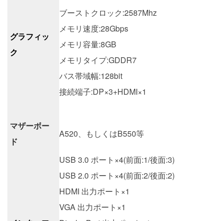
ブーストクロック:2587Mhz
メモリ速度:28Gbps
グラフィッ
メモリ容量:8GB
ク
メモリタイプ:GDDR7
バス帯域幅:128bit
接続端子:DP×3+HDMI×1
マザーボー
A520、もしくはB550等
ド
USB 3.0 ポート×4(前面:1/後面:3)
USB 2.0 ポート×4(前面:2/後面:2)
HDMI 出力ポート×1
VGA 出力ポート×1