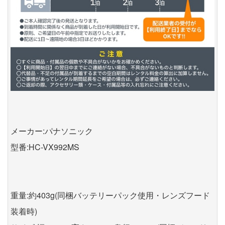
メーカー:パナソニック
型番:HC-VX992MS
重量:約403g(同梱バッテリーパック使用・レンズフード
装着時)