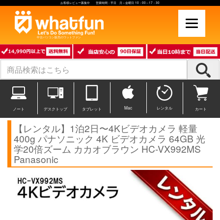
お客様レビュー募集中 営業時間：平日 月～金曜日 10：00～17：30
中古パソコン販売のワットファン
Mac
レンタル
ノート
デスクトップ
タブレット
カート
【レンタル】1泊2日〜4Kビデオカメラ 軽量
400g パナソニック 4K ビデオカメラ 64GB 光
学20倍ズーム カカオブラウン HC-VX992MS
Panasonic