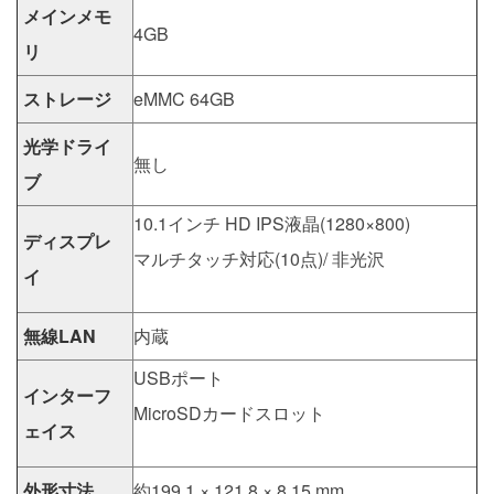
メインメモ
4GB
リ
ストレージ
eMMC 64GB
光学ドライ
無し
ブ
10.1インチ HD IPS液晶(1280×800)
ディスプレ
マルチタッチ対応(10点)/ 非光沢
イ
無線LAN
内蔵
USBポート
インターフ
MicroSDカードスロット
ェイス
外形寸法
約199.1 × 121.8 × 8.15 mm