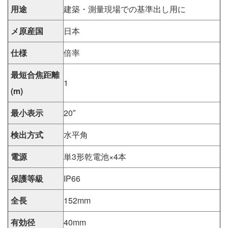
用途
建築・測量現場での基準出し用に
メ原産国
日本
仕様
倍率
最短合焦距離
1
(m)
最小表示
20″
検出方式
水平角
電源
単3形乾電池×4本
保護等級
IP66
全長
152mm
有効径
40mm