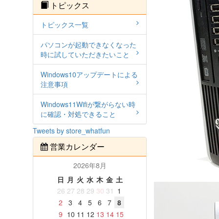
トピックス
トピックス一覧
パソコンが起動できなくなった
時に試していただきたいこと
Windows10アップデートによる
注意事項
Windows11Wifiが繋がらない時
に確認・対処できること
Tweets by store_whatfun
営業カレンダー
2026年8月
日
月
火
水
木
金
土
26
27
28
29
30
31
1
2
3
4
5
6
7
8
9
10
11
12
13
14
15