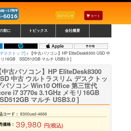
ログイン
カート
の前に
トピックス
会社概要
ナノゾーンコーティングについて
カラーリングパソコンについて
トラブルシューティング
お得なクーポンについて
パソコンの選び方
レッツノート紹介
トピックス一覧
デスクトップパソコンの選
ゲーミングパソコンの選び
ノートパソコンの選び方
CPUの種類や選び方
NXシリーズ特集
AXシリーズ特集
SXシリーズ特集
Macの選び方
Windows編
Mac編
w
w
w
び方
方
[デスクトップ]
【中古パソコン】HP EliteDesk8300 USD 中
リ16GB SSD512GB マルチ USB3.0 ]
中古パソコン】HP EliteDesk8300
USD 中古 ウルトラスリム デスクトッ
パソコン Win10 Office 第三世代
core i7 3770s 3.1GHz メモリ16GB
SD512GB マルチ USB3.0 ]
品コード：
8300usd-4666
39,980
売価格：
円(税込)