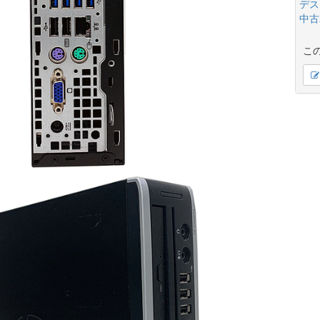
デス
中古
こ