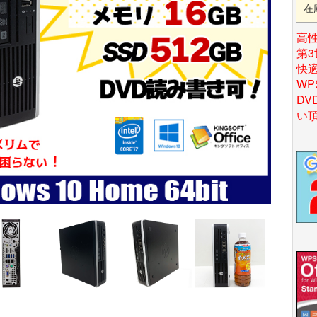
在
高
第3
快適
WP
DV
い