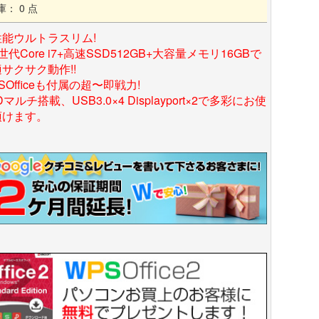
庫： 0 点
性能ウルトラスリム!
世代Core i7+高速SSD512GB+大容量メモリ16GBで
サクサク動作!!
SOfficeも付属の超〜即戦力!
Dマルチ搭載、USB3.0×4 Displayport×2で多彩にお使
頂けます。