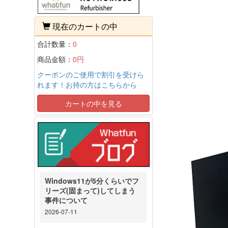
現在のカートの中
合計数量：
0
商品金額：
0円
クーポンのご使用で割引を受けら
れます！お持の方はこちらから
カートの中を見る
Windows11が5分くらいでフ
リーズ(固まって)してしまう
事件について
2026-07-11