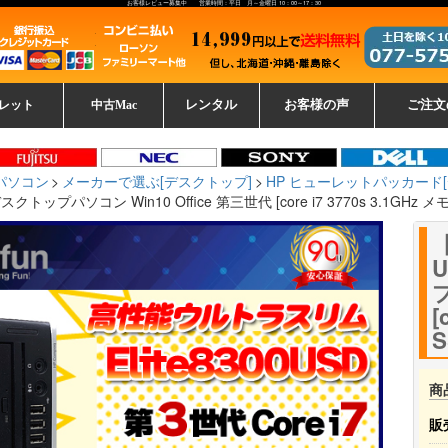
お客様レビュー募集中 営業時間：平日 月～金曜日 10：00～17：30
レット
中古Mac
レンタル
お客様の声
ご注文
ーレットパ
vo レノボ
tsu 富士通
ブレット一覧
L デル
ーで選ぶ
ple
EC
Fujitsu 富士通
Lenovo レノボ
中古MacBook Pro
中古MacBook Air
Toshiba 東芝
中古Mac Studio
中古MacBook
中古Mac mini
中古Mac Pro
中古Apple一覧
Microsoft
中古iMac
中古iPad
Apple
NEC
HP
iPad
カード
パソコン
メーカーで選ぶ[デスクトップ]
HP ヒューレットパッカード
ップパソコン Win10 Office 第三世代 [core i7 3770s 3.1GHz メモ
【
プ
[
S
商
販