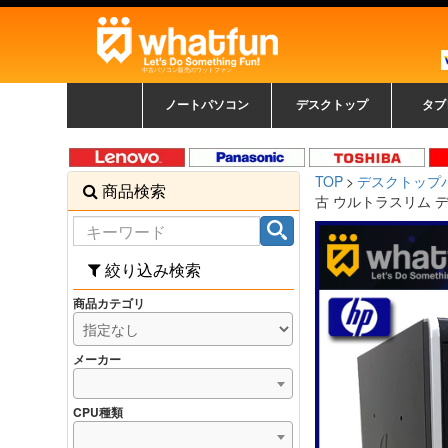
中古パソコン販売のワットファン
ノートパソコン
デスクトップ
タブ
中古ノートパソコン一覧
新品ノートパソコン一
カラーリングパソコン
おまかせフルセット
メーカーで選ぶ
HPヒューレットパ
Fujitsu 富士通
Lenovo レノボ
SONY ソニー
Toshiba 東芝
DELL デル
メーカーで選ぶ
Panasonic
NEC
HPヒュ
Leno
Fuji
中古タ
DEL
メーカ
Ap
N
中古デスクトップ一覧
新品デスクトップ一
ゲーミングパソコン
トレーディングパソ
パソコン
覧
ッカード
ッ
TOP
デスクトップ
商品検索
コン
覧
古 ウルトラスリム デスクト
絞り込み検索
商品カテゴリ
メーカー
CPU種類