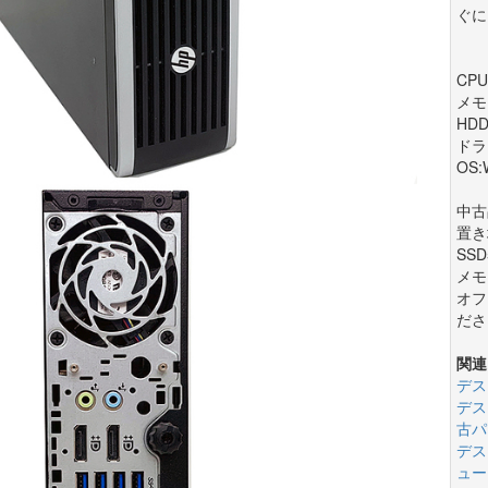
ぐに
CPU:
メモ
HDD
ドラ
OS:
中古
置き
SSD
メモ
オフ
ださ
関連
デス
デス
古パ
デス
ュー