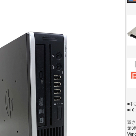
■中
■1
置き
第3
Wi