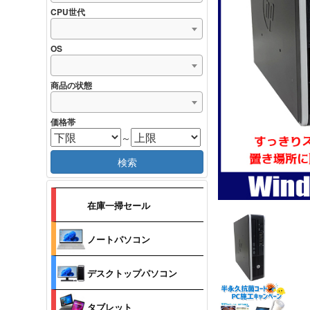
CPU世代
OS
商品の状態
価格帯
～
検索
在庫一掃セール
ノートパソコン
デスクトップパソコン
タブレット