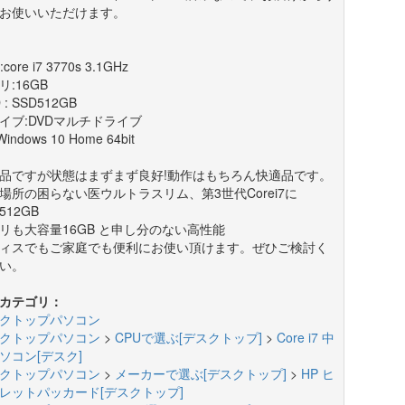
お使いいただけます。
core i7 3770s 3.1GHz
リ:16GB
 : SSD512GB
イブ:DVDマルチドライブ
Windows 10 Home 64bit
品ですが状態はまずまず良好!動作はもちろん快適品です。
場所の困らない医ウルトラスリム、第3世代Corei7に
512GB
リも大容量16GB と申し分のない高性能
ィスでもご家庭でも便利にお使い頂けます。ぜひご検討く
い。
カテゴリ：
クトップパソコン
クトップパソコン
>
CPUで選ぶ[デスクトップ]
>
Core i7 中
ソコン[デスク]
クトップパソコン
>
メーカーで選ぶ[デスクトップ]
>
HP ヒ
レットパッカード[デスクトップ]