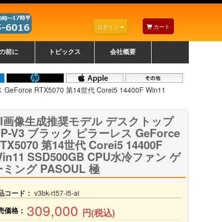
ログイン
カート
の前に
トピックス
会社概要
ナノゾーンコーティングについて
カラーリングパソコンについて
トラブルシューティング
お得なクーポンについて
パソコンの選び方
レッツノート紹介
トピックス一覧
デスクトップパソコンの選
ゲーミングパソコンの選び
ノートパソコンの選び方
CPUの種類や選び方
NXシリーズ特集
AXシリーズ特集
SXシリーズ特集
Macの選び方
Windows編
Mac編
w
w
w
び方
方
ce RTX5070 第14世代 Corei5 14400F Win11
AI画像生成推奨モデル デスクトップ
P-V3 ブラック ピラーレス GeForce
TX5070 第14世代 Corei5 14400F
in11 SSD500GB CPU水冷ファン ゲ
ーミング PASOUL 極
品コード：
v3bk-rt57-i5-ai
309,000
売価格：
円(税込)