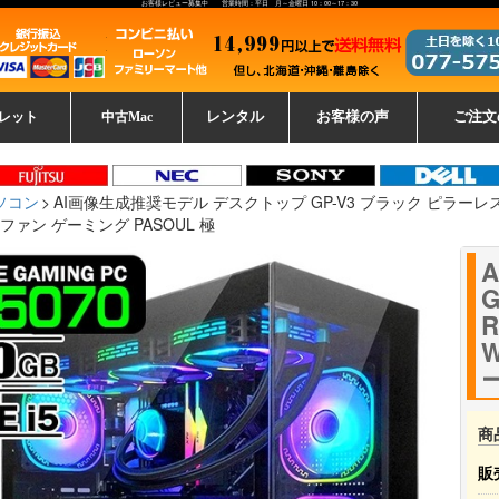
お客様レビュー募集中 営業時間：平日 月～金曜日 10：00～17：30
レット
中古Mac
レンタル
お客様の声
ご注文
ーレットパ
vo レノボ
tsu 富士通
ブレット一覧
L デル
ーで選ぶ
ple
EC
Fujitsu 富士通
Lenovo レノボ
中古MacBook Pro
中古MacBook Air
Toshiba 東芝
中古Mac Studio
中古MacBook
中古Mac mini
中古Mac Pro
中古Apple一覧
Microsoft
中古iMac
中古iPad
Apple
NEC
HP
iPad
カード
ソコン
AI画像生成推奨モデル デスクトップ GP-V3 ブラック ピラーレス GeFor
冷ファン ゲーミング PASOUL 極
G
R
W
商
販