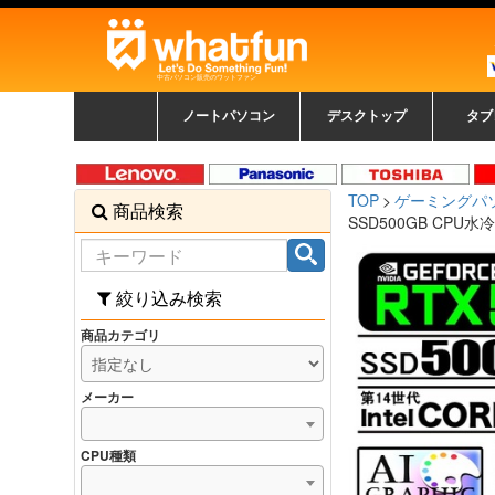
中古パソコン販売のワットファン
ノートパソコン
デスクトップ
タブ
中古ノートパソコン一覧
新品ノートパソコン一
カラーリングパソコン
おまかせフルセット
メーカーで選ぶ
HPヒューレットパ
Fujitsu 富士通
Lenovo レノボ
SONY ソニー
Toshiba 東芝
DELL デル
メーカーで選ぶ
Panasonic
NEC
HPヒュ
Leno
Fuji
中古タ
DEL
メーカ
Ap
N
中古デスクトップ一覧
新品デスクトップ一
ゲーミングパソコン
トレーディングパソ
パソコン
覧
ッカード
ッ
TOP
ゲーミングパ
商品検索
コン
覧
SSD500GB CPU水
絞り込み検索
商品カテゴリ
メーカー
CPU種類