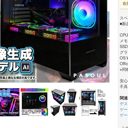
在
スペ
■新
CPU:
メモ
SSD
グラフ
OS:
Offi
※同
安心
不具
関連
デス
ゲー
ゲー
こ