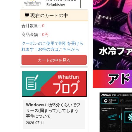
現在のカートの中
合計数量：
0
商品金額：
0円
クーポンのご使用で割引を受けら
れます！お持の方はこちらから
カートの中を見る
Windows11が5分くらいでフ
リーズ(固まって)してしまう
事件について
2026-07-11