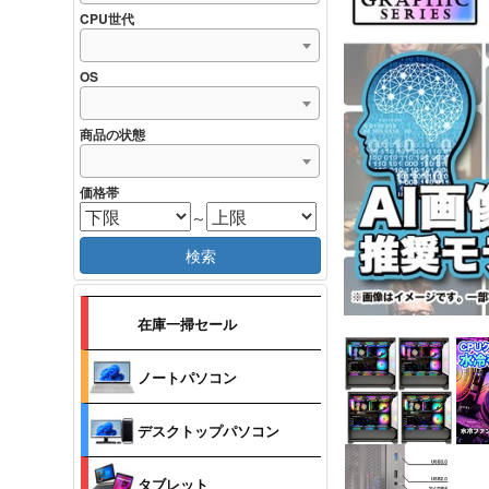
CPU世代
OS
商品の状態
価格帯
～
検索
在庫一掃セール
ノートパソコン
デスクトップパソコン
タブレット