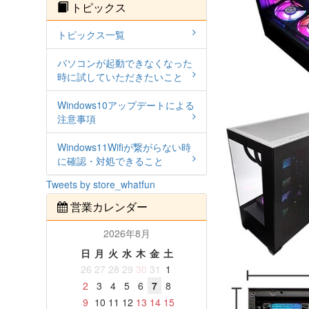
トピックス
トピックス一覧
パソコンが起動できなくなった
時に試していただきたいこと
Windows10アップデートによる
注意事項
Windows11Wifiが繋がらない時
に確認・対処できること
Tweets by store_whatfun
営業カレンダー
2026年8月
日
月
火
水
木
金
土
26
27
28
29
30
31
1
2
3
4
5
6
7
8
9
10
11
12
13
14
15