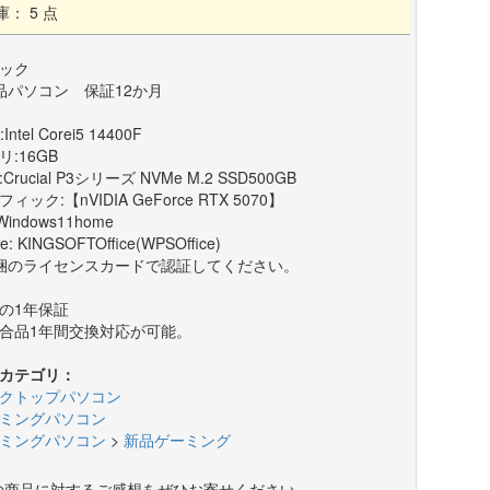
庫： 5 点
ック
品パソコン 保証12か月
Intel Corei5 14400F
リ:16GB
:Crucial P3シリーズ NVMe M.2 SSD500GB
ィック:【nVIDIA GeForce RTX 5070】
Windows11home
ce: KINGSOFTOffice(WPSOffice)
梱のライセンスカードで認証してください。
の1年保証
合品1年間交換対応が可能。
カテゴリ：
クトップパソコン
ミングパソコン
ミングパソコン
>
新品ゲーミング
の商品に対するご感想をぜひお寄せください。