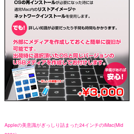
Appleの美意識がぎっしり詰まった24インチのiMac(Mid