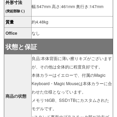
外形寸法
幅:547mm 高さ:461mm 奥行き:147mm
(突起部除く)
質量
約4.48kg
Office
なし
状態と保証
良品:本体背面に薄い擦りキズがございます
が、その他は全体的に程度良好です。
本体カラーはイエローで、付属のMagic
Keyboard・Magic Mouseは本体カラーに合
わせた仕様となっています。
商品の状態
メモリ16GB、SSD1TBにカスタムされた
モデルです。
※スタンド裏面のプラスチック部が片方ゴ