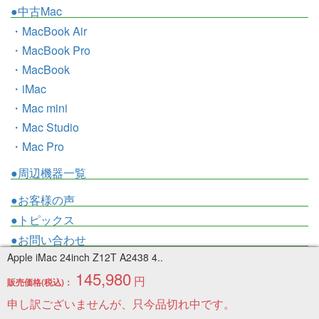
●中古Mac
・MacBook Air
・MacBook Pro
・MacBook
・iMac
・Mac mini
・Mac Studio
・Mac Pro
●周辺機器一覧
●お客様の声
●トピックス
●お問い合わせ
Apple iMac 24inch Z12T A2438 4..
●ブログ
145,980
円
販売価格(税込)：
当店情報
申し訳ございませんが、只今品切れ中です。