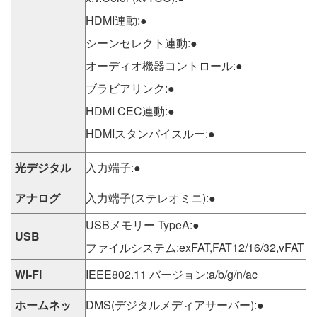
HDMI連動:●
シーンセレクト連動:●
オーディオ機器コントロール:●
ブラビアリンク:●
HDMI CEC連動:●
HDMIスタンバイスルー:●
光デジタル
入力端子:●
アナログ
入力端子(ステレオミニ):●
USBメモリー TypeA:●
USB
ファイルシステム:exFAT,FAT12/16/32,vFAT
Wi-Fi
IEEE802.11 バージョン:a/b/g/n/ac
ホームネッ
DMS(デジタルメディアサーバー):●