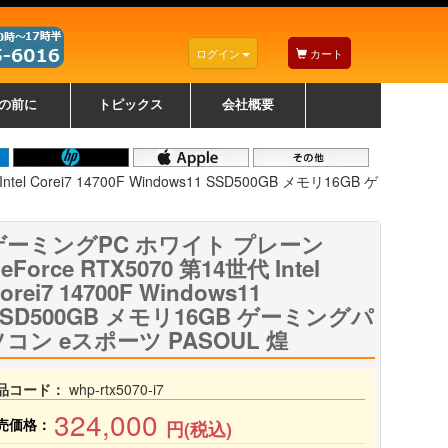
ログイン
カート
の前に
トピックス
会社概要
ナノゾーンコーティングについて
カラーリングパソコンについて
トラブルシューティング
お得なクーポンについて
パソコンの選び方
レッツノート紹介
トピックス一覧
デスクトップパソコンの選
ゲーミングパソコンの選び
ノートパソコンの選び方
CPUの種類や選び方
NXシリーズ特集
AXシリーズ特集
SXシリーズ特集
Macの選び方
Windows編
Mac編
w
w
w
び方
方
 Corei7 14700F Windows11 SSD500GB メモリ16GB ゲ
ゲーミングPC ホワイト プレーン
eForce RTX5070 第14世代 Intel
orei7 14700F Windows11
SSD500GB メモリ16GB ゲーミングパ
ソコン eスポーツ PASOUL 煌
品コード：
whp-rtx5070-i7
324,000
売価格：
円(税込)