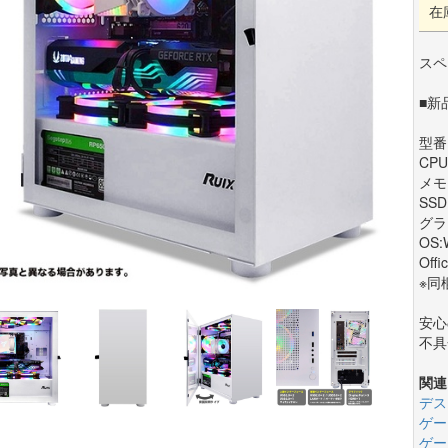
在
スペ
■新
型番:
CPU
メモ
SSD
グラフ
OS:
Offi
※同
安心
不具
関連
デス
ゲー
ゲー