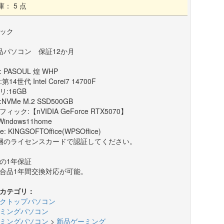
庫： 5 点
ック
品パソコン 保証12か月
 PASOUL 煌 WHP
:第14世代 Intel Corei7 14700F
リ:16GB
:NVMe M.2 SSD500GB
ィック:【nVIDIA GeForce RTX5070】
Windows11home
ce: KINGSOFTOffice(WPSOffice)
梱のライセンスカードで認証してください。
の1年保証
合品1年間交換対応が可能。
カテゴリ：
クトップパソコン
ミングパソコン
ミングパソコン
>
新品ゲーミング