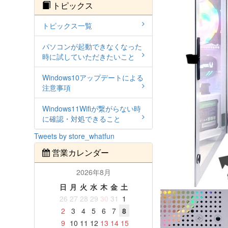
トピックス
トピックス一覧
パソコンが起動できなくなった
時に試していただきたいこと
Windows10アップデートによる
注意事項
Windows11Wifiが繋がらない時
に確認・対処できること
Tweets by store_whatfun
営業カレンダー
2026年8月
日
月
火
水
木
金
土
26
27
28
29
30
31
1
2
3
4
5
6
7
8
9
10
11
12
13
14
15