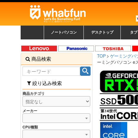
中古パソコン販売のワットファン
ノートパソコン
デスクトップ
タブ
中古ノートパソコン一覧
新品ノートパソコン一
カラーリングパソコン
おまかせフルセット
メーカーで選ぶ
HPヒューレットパ
Fujitsu 富士通
Lenovo レノボ
SONY ソニー
Toshiba 東芝
DELL デル
メーカーで選ぶ
Panasonic
NEC
HPヒュ
Leno
Fuji
中古タ
DEL
メーカ
Ap
N
中古デスクトップ一覧
新品デスクトップ一
ゲーミングパソコン
トレーディングパソ
パソコン
覧
ッカード
ッ
TOP
ゲーミングパ
商品検索
コン
覧
ーミングパソコン eス
絞り込み検索
商品カテゴリ
メーカー
CPU種類