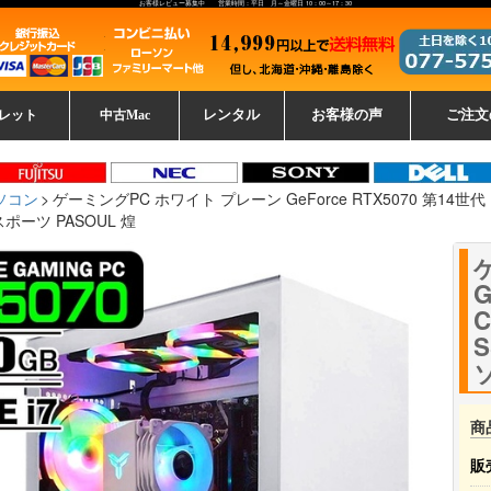
お客様レビュー募集中 営業時間：平日 月～金曜日 10：00～17：30
レット
中古Mac
レンタル
お客様の声
ご注文
ーレットパ
vo レノボ
tsu 富士通
ブレット一覧
L デル
ーで選ぶ
ple
EC
Fujitsu 富士通
Lenovo レノボ
中古MacBook Pro
中古MacBook Air
Toshiba 東芝
中古Mac Studio
中古MacBook
中古Mac mini
中古Mac Pro
中古Apple一覧
Microsoft
中古iMac
中古iPad
Apple
NEC
HP
iPad
カード
ソコン
ゲーミングPC ホワイト プレーン GeForce RTX5070 第14世代 Intel
ポーツ PASOUL 煌
G
C
商
販