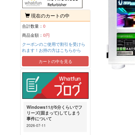
現在のカートの中
合計数量：
0
商品金額：
0円
クーポンのご使用で割引を受けら
れます！お持の方はこちらから
カートの中を見る
Windows11が5分くらいでフ
リーズ(固まって)してしまう
事件について
2026-07-11