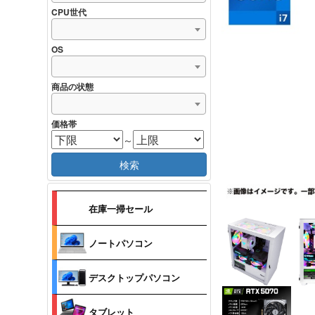
CPU世代
OS
商品の状態
価格帯
～
検索
在庫一掃セール
ノートパソコン
デスクトップパソコン
タブレット