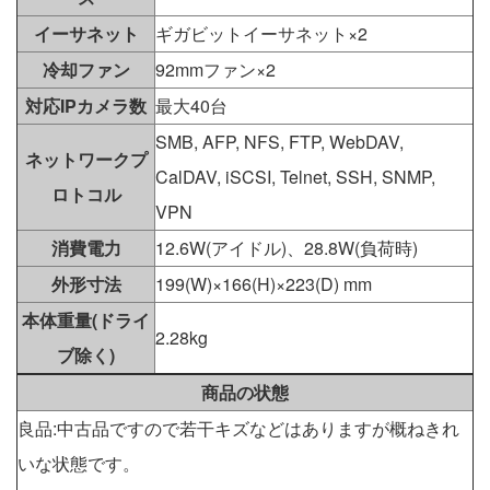
イーサネット
ギガビットイーサネット×2
冷却ファン
92mmファン×2
対応IPカメラ数
最大40台
SMB, AFP, NFS, FTP, WebDAV,
ネットワークプ
CalDAV, iSCSI, Telnet, SSH, SNMP,
ロトコル
VPN
消費電力
12.6W(アイドル)、28.8W(負荷時)
外形寸法
199(W)×166(H)×223(D) mm
本体重量(ドライ
2.28kg
ブ除く)
商品の状態
良品:中古品ですので若干キズなどはありますが概ねきれ
いな状態です。