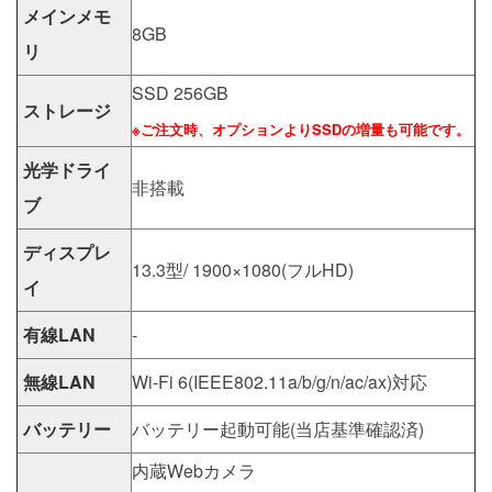
メインメモ
8GB
リ
SSD 256GB
ストレージ
※ご注文時、オプションよりSSDの増量も可能です。
光学ドライ
非搭載
ブ
ディスプレ
13.3型/ 1900×1080(フルHD)
イ
有線LAN
-
無線LAN
Wi-Fi 6(IEEE802.11a/b/g/n/ac/ax)対応
バッテリー
バッテリー起動可能(当店基準確認済)
内蔵Webカメラ