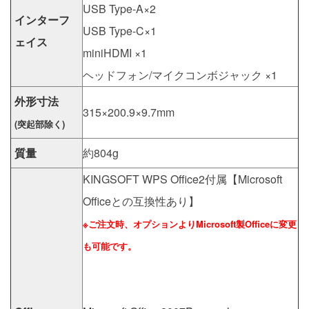
USB Type-A×2
インターフ
USB Type-C×1
ェイス
miniHDMI ×1
ヘッドフォン/マイクコンボジャック ×1
外形寸法
315×200.9×9.7mm
(突起部除く)
質量
約804g
KINGSOFT WPS Office2付属【Microsoft
Officeとの互換性あり】
※ご注文時、オプションよりMicrosoft製Officeに変更
も可能です。