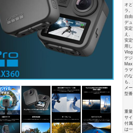
オと
ラ。
自由
デュ
安定
え、
安定
用し
Vl
デジ
Ma
ラマ
のな
も、
メー
型番:
重量:
サイズ
付属
は一