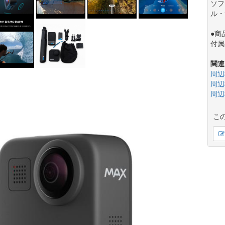
ソフ
ル・
●商
付属
関連
周辺
周辺
周辺
こ