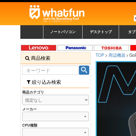
中古パソコン販売のワットファン
ノートパソコン
デスクトップ
タブ
中古ノートパソコン一覧
新品ノートパソコン一
カラーリングパソコン
おまかせフルセット
メーカーで選ぶ
HPヒューレットパ
Fujitsu 富士通
Lenovo レノボ
SONY ソニー
Toshiba 東芝
DELL デル
メーカーで選ぶ
Panasonic
NEC
HPヒュ
Leno
Fuji
中古タ
DEL
メーカ
Ap
N
中古デスクトップ一覧
新品デスクトップ一
ゲーミングパソコン
トレーディングパソ
パソコン
覧
ッカード
ッ
TOP
周辺機器
Go
商品検索
コン
覧
絞り込み検索
商品カテゴリ
メーカー
CPU種類