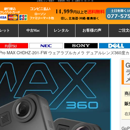
お客様レビュー募集中 営業時間：平日 月～金曜日 10：00～17：30
レット
中古Mac
レンタル
お客様の声
ご注文
ーレットパ
vo レノボ
tsu 富士通
ブレット一覧
L デル
ーで選ぶ
ple
EC
Fujitsu 富士通
Lenovo レノボ
中古MacBook Pro
中古MacBook Air
Toshiba 東芝
中古Mac Studio
中古MacBook
中古Mac mini
中古Mac Pro
中古Apple一覧
Microsoft
中古iMac
中古iPad
Apple
NEC
HP
iPad
カード
Pro MAX CHDHZ-201-FW ウェアラブルカメラ デュアルレンズ360度カ
G
商
販
在
Go