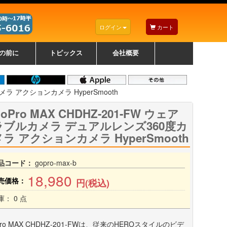
ログイン
カート
の前に
トピックス
会社概要
ナノゾーンコーティングについて
カラーリングパソコンについて
トラブルシューティング
お得なクーポンについて
パソコンの選び方
レッツノート紹介
トピックス一覧
デスクトップパソコンの選
ゲーミングパソコンの選び
ノートパソコンの選び方
CPUの種類や選び方
NXシリーズ特集
AXシリーズ特集
SXシリーズ特集
Macの選び方
Windows編
Mac編
w
w
w
び方
方
メラ アクションカメラ HyperSmooth
oPro MAX CHDHZ-201-FW ウェア
ラブルカメラ デュアルレンズ360度カ
メラ アクションカメラ HyperSmooth
品コード：
gopro-max-b
18,980
売価格：
円(税込)
庫： 0 点
Pro MAX CHDHZ-201-FWは、従来のHEROスタイルのビデ