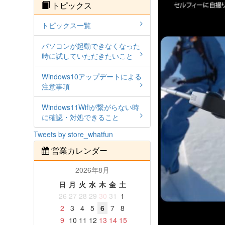
トピックス
トピックス一覧
パソコンが起動できなくなった
時に試していただきたいこと
Windows10アップデートによる
注意事項
Windows11Wifiが繋がらない時
に確認・対処できること
Tweets by store_whatfun
営業カレンダー
2026年8月
日
月
火
水
木
金
土
26
27
28
29
30
31
1
2
3
4
5
6
7
8
9
10
11
12
13
14
15