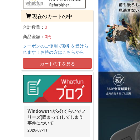
現在のカートの中
合計数量：
0
商品金額：
0円
クーポンのご使用で割引を受けら
れます！お持の方はこちらから
カートの中を見る
Windows11が5分くらいでフ
リーズ(固まって)してしまう
事件について
2026-07-11