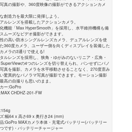
写真の撮影や、360度映像の撮影ができるアクションカメ
な創造力を最大限に発揮しよう。
アルレンズを搭載したアクションカメラ。
化機能「Max HyperSmooth」を採用し、水平維持機構も備
スムーズなビデオ撮影ができます。
性の高い防水シングルレンズカメラ、デュアルレンズを使
た360度カメラ、ユーザー側を向くディスプレイを装備した
ogカメラの3通りで使える!
タルレンズを採用し、狭角・ゆがみのないリニア・広角・
x SuperViewの4つのレンズを切り替えられ、パンせずにパノ
写真を撮影。カメラを水平移動させることなく、270度歪み
い驚異的なパノラマ写真が撮影できます。モーション撮影
最高の自撮りも思いのまま。
カー:GoPro
MAX CHDHZ-201-FW
154g
:幅64 x 高さ69 x 奥行き24 (mm)
品:GoPro MAXカメラ本体・充電式バッテリー(バッテリー
つです)・バッテリーチャージャー