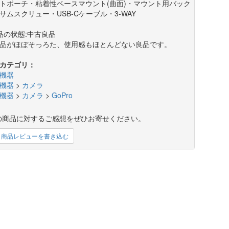
トポーチ・粘着性ベースマウント(曲面)・マウント用バック
サムスクリュー・USB-Cケーブル・3-WAY
品の状態:中古良品
品がほぼそっろた、使用感もほとんどない良品です。
カテゴリ：
機器
機器
>
カメラ
機器
>
カメラ
>
GoPro
の商品に対するご感想をぜひお寄せください。
商品レビューを書き込む