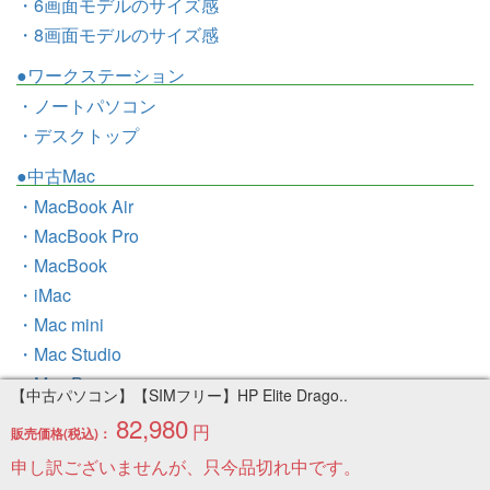
・6画面モデルのサイズ感
・8画面モデルのサイズ感
●ワークステーション
・ノートパソコン
・デスクトップ
●中古Mac
・MacBook Air
・MacBook Pro
・MacBook
・iMac
・Mac mini
・Mac Studio
・Mac Pro
【中古パソコン】【SIMフリー】HP Elite Drago..
82,980
●周辺機器一覧
円
販売価格(税込)：
●お客様の声
申し訳ございませんが、只今品切れ中です。