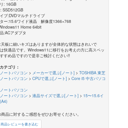
: 16GB
: SSD512GB
イブ:DVDマルチドライブ
ター:15.6ワイド液晶 解像度1366×768
Windows11 Home 64bit
品:ACアダプタ
:天板に細いキズはありますが全体的な状態はきれいで
は快適品です。Windows11に移行をお考えの方に高スペッ
すすめ品ですので是非ご検討ください!!
カテゴリ：
ノートパソコン
>
メーカーで選ぶ[ノート]
>
TOSHIBA 東芝
ノートパソコン
>
CPUで選ぶ[ノート]
>
Core i5 中古パソコ
ノートパソコン
ノートパソコン
>
液晶サイズで選ぶ[ノート]
>
15〜15.6イ
A4)
の商品に対するご感想をぜひお寄せください。
商品レビューを書き込む