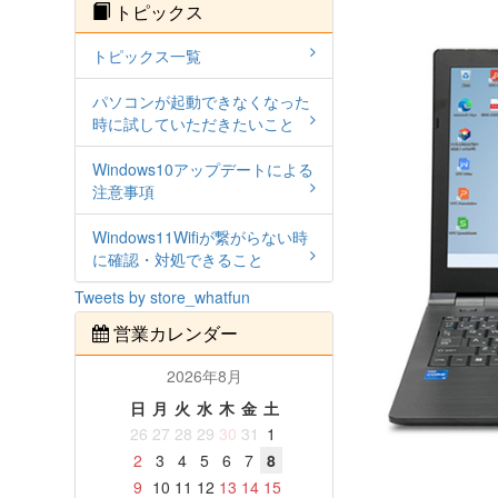
トピックス
トピックス一覧
パソコンが起動できなくなった
時に試していただきたいこと
Windows10アップデートによる
注意事項
Windows11Wifiが繋がらない時
に確認・対処できること
Tweets by store_whatfun
営業カレンダー
2026年8月
日
月
火
水
木
金
土
26
27
28
29
30
31
1
2
3
4
5
6
7
8
9
10
11
12
13
14
15