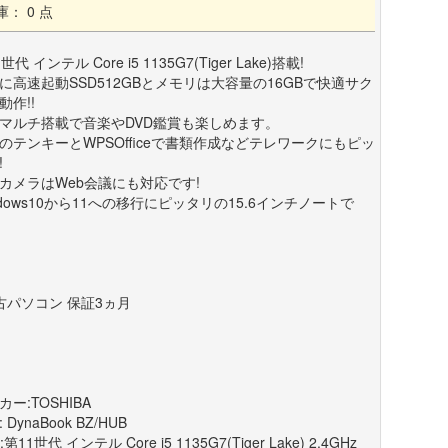
庫： 0 点
世代 インテル Core i5 1135G7(Tiger Lake)搭載!
に高速起動SSD512GBとメモリは大容量の16GBで快適サク
動作!!
Dマルチ搭載で音楽やDVD鑑賞も楽しめます。
のテンキーとWPSOfficeで書類作成などテレワークにもピッ
!
カメラはWeb会議にも対応です!
ndows10から11への移行にピッタリの15.6インチノートで
古パソコン 保証3ヵ月
カー:TOSHIBA
 DynaBook BZ/HUB
:第11世代 インテル Core i5 1135G7(Tiger Lake) 2.4GHz