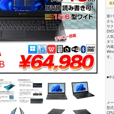
在
第11
さら
サク
DV
人気
タリ
内蔵
Wi
す。
■中
メー
型式:
CPU