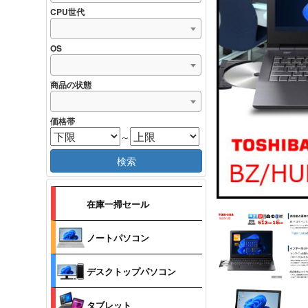
CPU世代
OS
商品の状態
価格帯
～
検索
在庫一掃セール
ノートパソコン
デスクトップパソコン
タブレット