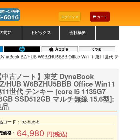
ログイン
カート
の前に
トピックス
会社概要
ナノゾーンコーティングについて
カラーリングパソコンについて
トラブルシューティング
お得なクーポンについて
パソコンの選び方
レッツノート紹介
トピックス一覧
デスクトップパソコンの選
ゲーミングパソコンの選び
ノートパソコンの選び方
CPUの種類や選び方
NXシリーズ特集
AXシリーズ特集
SXシリーズ特集
Macの選び方
Windows編
Mac編
w
w
w
び方
方
Book BZ/HUB W6BZHU5BBB Office Win11 第11世代 テ
【中古ノート】東芝 DynaBook
Z/HUB W6BZHU5BBB Office Win11
11世代 テンキー [core i5 1135G7
6GB SSD512GB マルチ無線 15.6型]:
良品
品コード：
bz-hub-b
64,980
売価格：
円(税込)