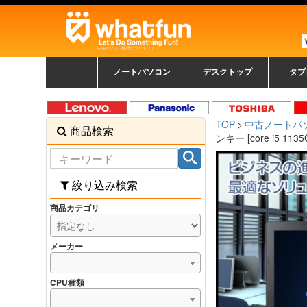
中古パソコン販売のワットファン
ノートパソコン
デスクトップ
タブ
中古ノートパソコン一覧
新品ノートパソコン一
カラーリングパソコン
おまかせフルセット
メーカーで選ぶ
HPヒューレットパ
Fujitsu 富士通
Lenovo レノボ
SONY ソニー
Toshiba 東芝
DELL デル
メーカーで選ぶ
Panasonic
NEC
HPヒュ
Leno
Fuji
中古タ
DEL
メーカ
Ap
N
中古デスクトップ一覧
新品デスクトップ一
ゲーミングパソコン
トレーディングパソ
パソコン
覧
ッカード
ッ
TOP
中古ノートパ
商品検索
コン
覧
ンキー [core i5 11
絞り込み検索
商品カテゴリ
メーカー
CPU種類