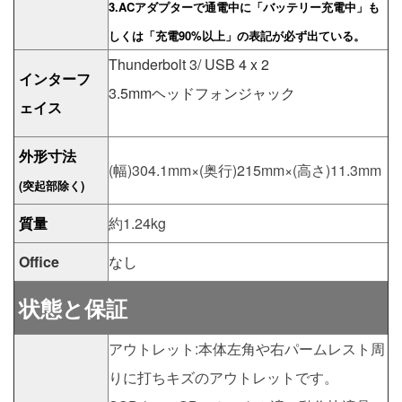
3.ACアダプターで通電中に「バッテリー充電中」も
しくは「充電90%以上」の表記が必ず出ている。
Thunderbolt 3/ USB 4 x 2
インターフ
3.5mmヘッドフォンジャック
ェイス
外形寸法
(幅)304.1mm×(奥行)215mm×(高さ)11.3mm
(突起部除く)
質量
約1.24kg
Office
なし
状態と保証
アウトレット:本体左角や右パームレスト周
りに打ちキズのアウトレットです。