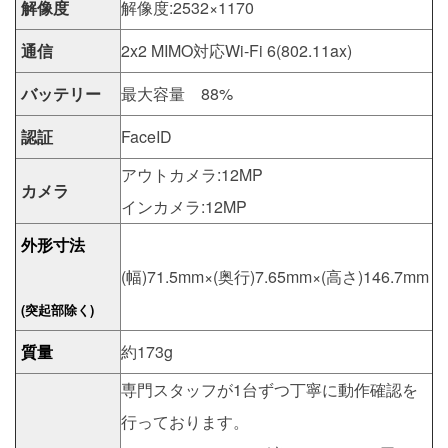
解像度
解像度:2532×1170
通信
2x2 MIMO対応Wi-Fi 6(802.11ax)
バッテリー
最大容量 88%
認証
FaceID
アウトカメラ:12MP
カメラ
インカメラ:12MP
外形寸法
(幅)71.5mm×(奥行)7.65mm×(高さ)146.7mm
(突起部除く)
質量
約173g
専門スタッフが1台ずつ丁寧に動作確認を
行っております。