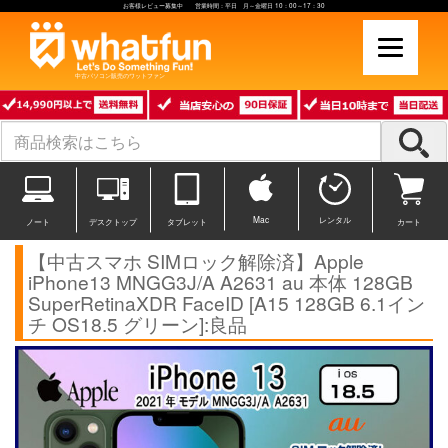
お客様レビュー募集中 営業時間：平日 月～金曜日 10：00～17：30
中古パソコン販売のワットファン
Mac
レンタル
ノート
デスクトップ
タブレット
カート
【中古スマホ SIMロック解除済】Apple
iPhone13 MNGG3J/A A2631 au 本体 128GB
SuperRetinaXDR FaceID [A15 128GB 6.1イン
チ OS18.5 グリーン]:良品