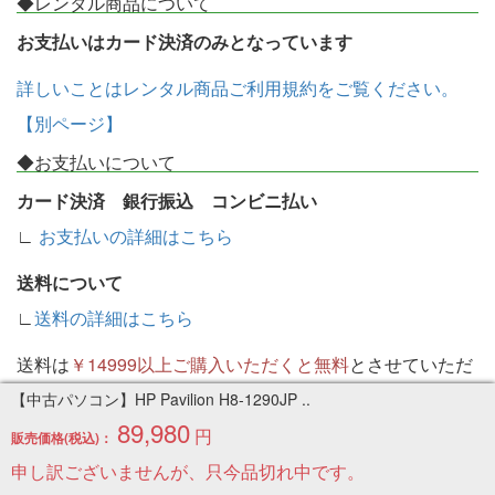
◆レンタル商品について
お支払いはカード決済のみとなっています
詳しいことはレンタル商品ご利用規約をご覧ください。
【別ページ】
◆お支払いについて
カード決済 銀行振込 コンビニ払い
∟
お支払いの詳細はこちら
送料について
∟
送料の詳細はこちら
送料は
￥14999以上ご購入いただくと無料
とさせていただ
いております。
【中古パソコン】HP Pavilion H8-1290JP ..
89,980
北海道・沖縄・離島は送料がかかります。
円
販売価格(税込)：
ゆうパケットは全国一律
￥300
申し訳ございませんが、只今品切れ中です。