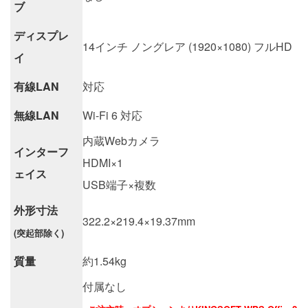
ブ
ディスプレ
14インチ ノングレア (1920×1080) フルHD
イ
有線LAN
対応
無線LAN
Wi-Fi 6 対応
内蔵Webカメラ
インターフ
HDMI×1
ェイス
USB端子×複数
外形寸法
322.2×219.4×19.37mm
(突起部除く)
質量
約1.54kg
付属なし