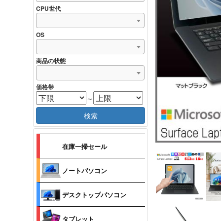
CPU世代
OS
商品の状態
価格帯
～
検索
在庫一掃セール
ノートパソコン
デスクトップパソコン
タブレット