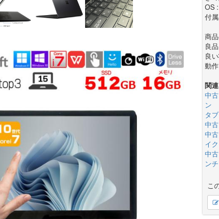
OS :
付属
商品
良品
良い
動作
関連
中古
ン
タブ
中古
中古
イク
中古
ンチ(
こ