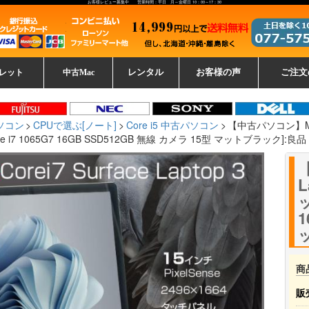
お客様レビュー募集中 営業時間：平日 月～金曜日 10：00～17：30
レット
中古Mac
レンタル
お客様の声
ご注文
ーレットパ
vo レノボ
tsu 富士通
ブレット一覧
L デル
ーで選ぶ
ple
EC
Fujitsu 富士通
Lenovo レノボ
中古MacBook Pro
中古MacBook Air
Toshiba 東芝
中古Mac Studio
中古MacBook
中古Mac mini
中古Mac Pro
中古Apple一覧
Microsoft
中古iMac
中古iPad
Apple
NEC
HP
iPad
カード
ソコン
CPUで選ぶ[ノート]
Core i5 中古パソコン
【中古パソコン】Micro
 i7 1065G7 16GB SSD512GB 無線 カメラ 15型 マットブラック]:良品
【
L
ッ
1
商
販