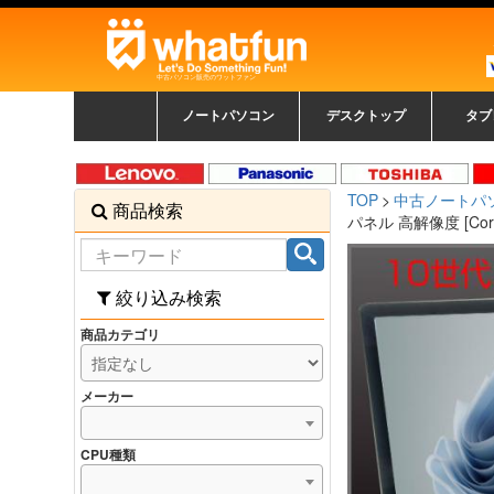
中古パソコン販売のワットファン
ノートパソコン
デスクトップ
タブ
中古ノートパソコン一覧
新品ノートパソコン一
カラーリングパソコン
おまかせフルセット
メーカーで選ぶ
HPヒューレットパ
Fujitsu 富士通
Lenovo レノボ
SONY ソニー
Toshiba 東芝
DELL デル
メーカーで選ぶ
Panasonic
NEC
HPヒュ
Leno
Fuji
中古タ
DEL
メーカ
Ap
N
中古デスクトップ一覧
新品デスクトップ一
ゲーミングパソコン
トレーディングパソ
パソコン
覧
ッカード
ッ
TOP
中古ノートパ
商品検索
コン
覧
パネル 高解像度 [Core
絞り込み検索
商品カテゴリ
メーカー
CPU種類