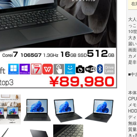
在
大人
っこ
10
大き
届い
画面
カメ
是非
■中
本体型
CPU 
メモ
HDD
ディス
無線L
質量/
き×