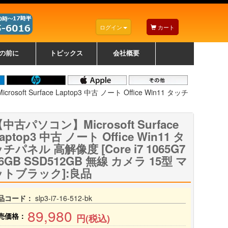
ログイン
カート
の前に
トピックス
会社概要
ナノゾーンコーティングについて
カラーリングパソコンについて
トラブルシューティング
お得なクーポンについて
パソコンの選び方
レッツノート紹介
トピックス一覧
デスクトップパソコンの選
ゲーミングパソコンの選び
ノートパソコンの選び方
CPUの種類や選び方
NXシリーズ特集
AXシリーズ特集
SXシリーズ特集
Macの選び方
Windows編
Mac編
w
w
w
び方
方
soft Surface Laptop3 中古 ノート Office Win11 タッチ
中古パソコン】Microsoft Surface
aptop3 中古 ノート Office Win11 タ
チパネル 高解像度 [Core i7 1065G7
6GB SSD512GB 無線 カメラ 15型 マ
ットブラック]:良品
品コード：
slp3-i7-16-512-bk
89,980
売価格：
円(税込)