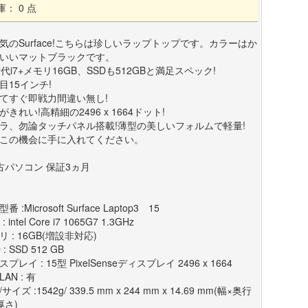
庫： 0 点
気のSurface!こちらは珍しいラップトップです。カラーはか
いいマットブラックです。
世代i7+メモリ16GB、SSDも512GBと満足スペック!
目15インチ!
てすぐ即戦力間違い無し!
がきれい!高精細の2496 x 1664ドット!
ラ、勿論タッチパネル搭載!薄型の美しいフォルムで軽量!
この機会に手に入れてください。
古パソコン 保証3ヵ月
番 :Microsoft Surface Laptop3 15
: intel Core i7 1065G7 1.3GHz
リ : 16GB(増設非対応)
 : SSD 512 GB
プレイ : 15型 PixelSenseディスプレイ 2496 x 1664
AN : 有
サイズ :1542g/ 339.5 mm x 244 mm x 14.69 mm(幅×奥行
厚さ)