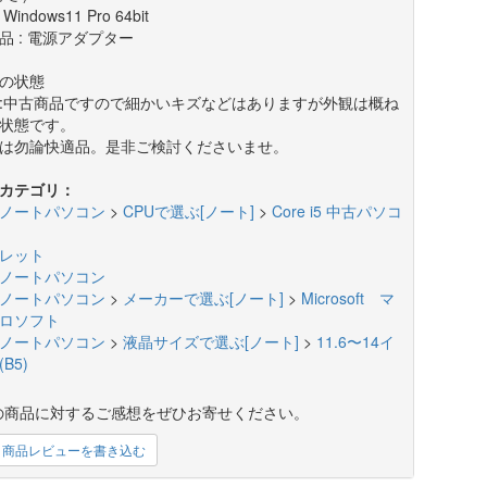
 Windows11 Pro 64bit
品 : 電源アダプター
の状態
:中古商品ですので細かいキズなどはありますが外観は概ね
状態です。
は勿論快適品。是非ご検討くださいませ。
カテゴリ：
ノートパソコン
>
CPUで選ぶ[ノート]
>
Core i5 中古パソコ
レット
ノートパソコン
ノートパソコン
>
メーカーで選ぶ[ノート]
>
Microsoft マ
ロソフト
ノートパソコン
>
液晶サイズで選ぶ[ノート]
>
11.6〜14イ
B5)
の商品に対するご感想をぜひお寄せください。
商品レビューを書き込む