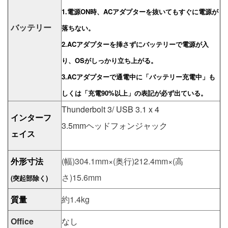
1.電源ON時、ACアダプターを抜いてもすぐに電源が
バッテリー
落ちない。
2.ACアダプターを挿さずにバッテリーで電源が入
り、OSがしっかり立ち上がる。
3.ACアダプターで通電中に「バッテリー充電中」も
しくは「充電90%以上」の表記が必ず出ている。
Thunderbolt 3/ USB 3.1 x 4
インターフ
3.5mmヘッドフォンジャック
ェイス
外形寸法
(幅)304.1mm×(奥行)212.4mm×(高
さ)15.6mm
(突起部除く)
質量
約1.4kg
Office
なし