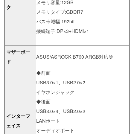
メモリ容量:12GB
ク
メモリタイプ:GDDR7
バス帯域幅:192bit
接続端子:DP×3+HDMI×1
マザーボー
ASUS/ASROCK B760 ARGB対応等
ド
◆前面
USB3.0×1、USB2.0×2
イヤホンジャック
◆後面
USB3.0×4、USB2.0×2
インターフ
LANポート
ェイス
オーディオポート