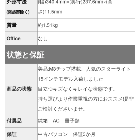
外形寸法
(幅)340.4mm×(奥行)237.6mm×(高
さ)11.5mm
(突起部除く)
質量
約1.51kg
Office
なし
状態と保証
美品:M3チップ搭載、人気のスターライト
15インチモデル入荷しました
商品の状態
目立つキズなくキレイな状態です。
持ち運びより作業重視の方におススメ!是非
ご検討くださいませ。
付属品
純箱 AC 冊子類
保証
中古パソコン 保証3か月