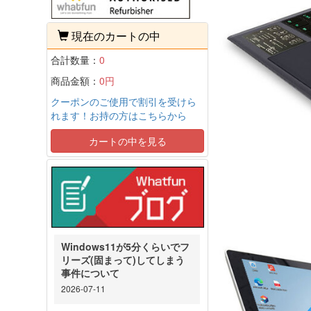
現在のカートの中
合計数量：
0
商品金額：
0円
クーポンのご使用で割引を受けら
れます！お持の方はこちらから
カートの中を見る
Windows11が5分くらいでフ
リーズ(固まって)してしまう
事件について
2026-07-11