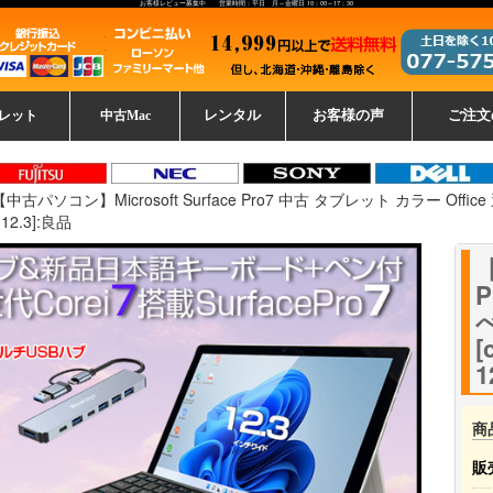
お客様レビュー募集中 営業時間：平日 月～金曜日 10：00～17：30
レット
中古Mac
レンタル
お客様の声
ご注文
ーレットパ
vo レノボ
tsu 富士通
ブレット一覧
L デル
ーで選ぶ
ple
EC
Fujitsu 富士通
Lenovo レノボ
中古MacBook Pro
中古MacBook Air
Toshiba 東芝
中古Mac Studio
中古MacBook
中古Mac mini
中古Mac Pro
中古Apple一覧
Microsoft
中古iMac
中古iPad
Apple
NEC
HP
iPad
カード
【中古パソコン】Microsoft Surface Pro7 中古 タブレット カラー Office
12.3]:良品
【
P
[
1
商
販