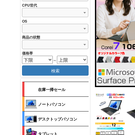
CPU世代
OS
商品の状態
価格帯
～
検索
在庫一掃セール
ノートパソコン
デスクトップパソコン
タブレット