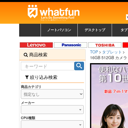
中古パソコン販売のワットファン
ノートパソコン
デスクトップ
タブ
中古ノートパソコン一覧
新品ノートパソコン一
カラーリングパソコン
おまかせフルセット
メーカーで選ぶ
HPヒューレットパ
Fujitsu 富士通
Lenovo レノボ
SONY ソニー
Toshiba 東芝
DELL デル
メーカーで選ぶ
Panasonic
NEC
HPヒュ
Leno
Fuji
中古タ
DEL
メーカ
Ap
N
中古デスクトップ一覧
新品デスクトップ一
ゲーミングパソコン
トレーディングパソ
パソコン
覧
ッカード
ッ
TOP
タブレット
商品検索
コン
覧
16GB 512GB カメラ 
絞り込み検索
商品カテゴリ
メーカー
CPU種類