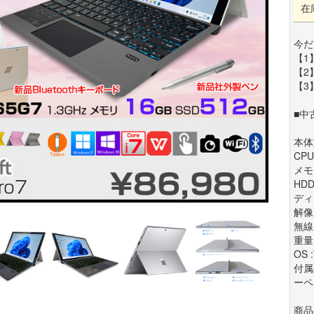
在
今だ
【1
【2
【3
■中
本体型
CPU
メモ
HDD
ディス
解像度
無線L
重量 
OS 
付属
ーペ
商品