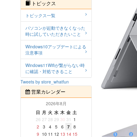
トピックス
トピックス一覧
パソコンが起動できなくなった
時に試していただきたいこと
Windows10アップデートによる
注意事項
Windows11Wifiが繋がらない時
に確認・対処できること
Tweets by store_whatfun
営業カレンダー
2026年8月
日
月
火
水
木
金
土
26
27
28
29
30
31
1
2
3
4
5
6
7
8
9
10
11
12
13
14
15