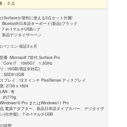
庫： 0 点
けSurfaceが便利に使える3点セット付属!
】Bluetooth日本語キーボード(新品)ブラック
】7-in-1マルチUSBハブ
】新品デジタイザーペン
古パソコン 保証3ヵ月
番 :Microsoft 7世代 Surface Pro
 : Core i7 1065G7 1.3GHz
リ : 16GB(増設非対応)
 : SSD512GB
プレイ : 12.3 インチ PixelSense ディスプレイ
: 2736 x 1824
AN : 有
: 約770g
:Windows10 Pro またはWindows11 Pro
品 電源アダプター、新品日本語タイプカバー、デジタイザ
ン(社外製)、7-in-1マルチUSB
の状態