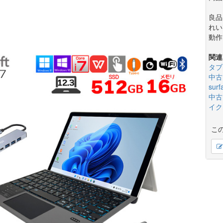
良品
れい
動作
関連
タブ
中古
surf
中古
イク
こ