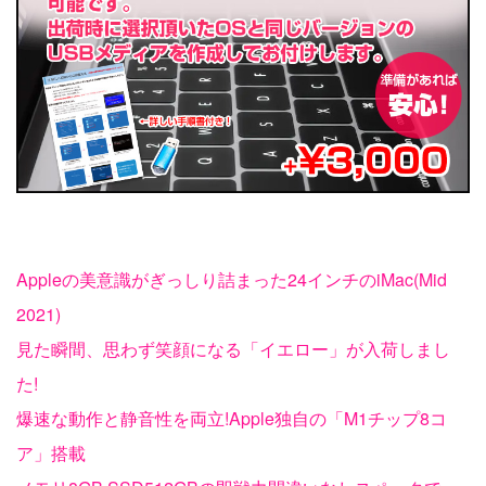
Appleの美意識がぎっしり詰まった24インチのiMac(Mid
2021)
見た瞬間、思わず笑顔になる「イエロー」が入荷しまし
た!
爆速な動作と静音性を両立!Apple独自の「M1チップ8コ
ア」搭載