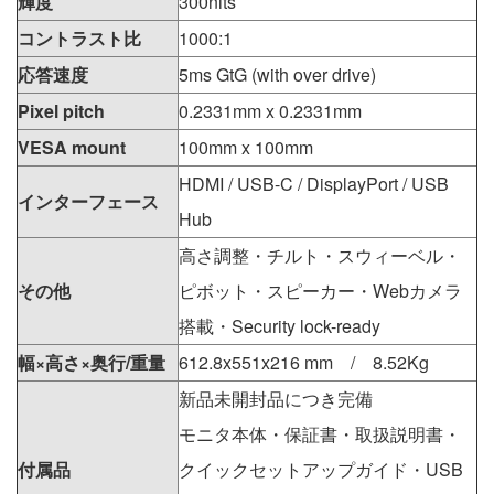
輝度
300nits
コントラスト比
1000:1
応答速度
5ms GtG (with over drive)
Pixel pitch
0.2331mm x 0.2331mm
VESA mount
100mm x 100mm
HDMI / USB-C / DisplayPort / USB
インターフェース
Hub
高さ調整・チルト・スウィーベル・
その他
ピボット・スピーカー・Webカメラ
搭載・Security lock-ready
幅×高さ×奥行/重量
612.8x551x216 mm / 8.52Kg
新品未開封品につき完備
モニタ本体・保証書・取扱説明書・
付属品
クイックセットアップガイド・USB