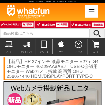
お客様レビュー募集中 営業時間：平日 月～金曜日 10：00～17：30
中古パソコン販売のワットファン
Mac
レンタル
ノート
デスクトップ
タブレット
カート
【新品】HP 27インチ 液晶モニター E27m G4
QHDモニター 40Z29AA#ABJ USB-C会議用
モニター Webカメラ搭載 高画質 QHD
2560×1440 HDMI/DISPLAYPORT TYPE-C