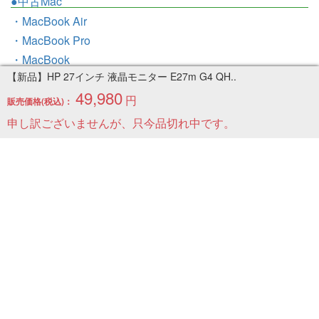
●中古Mac
・MacBook Air
・MacBook Pro
・MacBook
【新品】HP 27インチ 液晶モニター E27m G4 QH..
・iMac
49,980
・Mac mini
円
販売価格(税込)：
・Mac Studio
申し訳ございませんが、只今品切れ中です。
・Mac Pro
●周辺機器一覧
●お客様の声
●トピックス
●お問い合わせ
●ブログ
当店情報